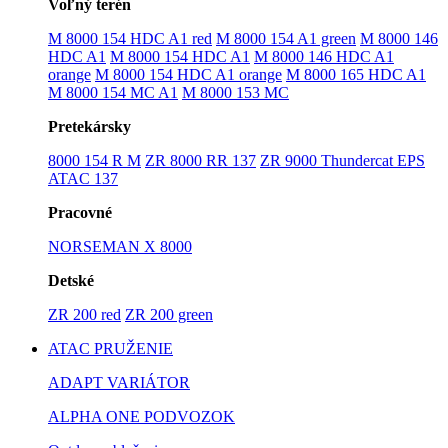
Voľný terén
M 8000 154 HDC A1 red
M 8000 154 A1 green
M 8000 146
HDC A1
M 8000 154 HDC A1
M 8000 146 HDC A1
orange
M 8000 154 HDC A1 orange
M 8000 165 HDC A1
M 8000 154 MC A1
M 8000 153 MC
Pretekársky
8000 154 R M
ZR 8000 RR 137
ZR 9000 Thundercat EPS
ATAC 137
Pracovné
NORSEMAN X 8000
Detské
ZR 200 red
ZR 200 green
ATAC PRUŽENIE
ADAPT VARIÁTOR
ALPHA ONE PODVOZOK