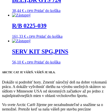
BELT,DR GTS 724
38,44
€
Pridať do košíka
s DPH
R/B 0225-039
161,33
€
Pridať do košíka
s DPH
SERV KIT SPG,PINS
56,10
€
Pridať do košíka
s DPH
ARCTIC CAT
JE VÁŠEŇ. VÁŠEŇ JE SILA.
Dokáže si podrobiť hory. Zmeniť náročný deň na dobre vykonanú
prácu. A dokáže vyšvihnúť dielňu na výrobu snežných skútrov so
sídlom v Minnesote USA od skromných začiatkov až po jedno z
najinšpiratívnejších mien v oblasti vrcholového športu.
Vo svete Arctic Cat® žijeme pre nezabudnuteľné a snažíme sa o
nemožné. Pretože keď sa naša vášeň pre stavbu precízne