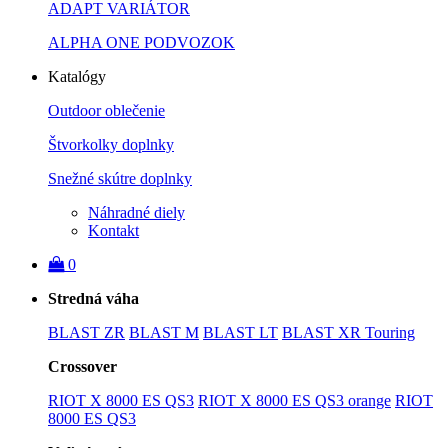
ADAPT VARIÁTOR
ALPHA ONE PODVOZOK
Katalógy
Outdoor oblečenie
Štvorkolky doplnky
Snežné skútre doplnky
Náhradné diely
Kontakt
0
Stredná váha
BLAST ZR
BLAST M
BLAST LT
BLAST XR Touring
Crossover
RIOT X 8000 ES QS3
RIOT X 8000 ES QS3 orange
RIOT
8000 ES QS3