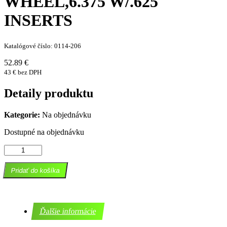
WHEEL,6.375 W/.625
INSERTS
Katalógové číslo: 0114-206
52.89 €
43 € bez DPH
Detaily produktu
Kategorie:
Na objednávku
Dostupné na objednávku
množstvo
WHEEL,6.375
W/.625
Pridať do košíka
INSERTS
Ďalšie informácie