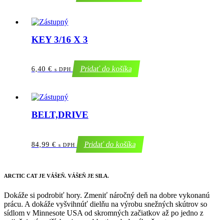
KEY 3/16 X 3
Pridať do košíka
6,40
€
s DPH
BELT,DRIVE
Pridať do košíka
84,99
€
s DPH
ARCTIC CAT
JE VÁŠEŇ. VÁŠEŇ JE SILA.
Dokáže si podrobiť hory. Zmeniť náročný deň na dobre vykonanú
prácu. A dokáže vyšvihnúť dielňu na výrobu snežných skútrov so
sídlom v Minnesote USA od skromných začiatkov až po jedno z