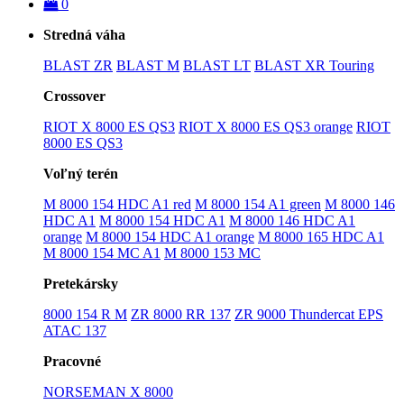
0
Stredná váha
BLAST ZR
BLAST M
BLAST LT
BLAST XR Touring
Crossover
RIOT X 8000 ES QS3
RIOT X 8000 ES QS3 orange
RIOT
8000 ES QS3
Voľný terén
M 8000 154 HDC A1 red
M 8000 154 A1 green
M 8000 146
HDC A1
M 8000 154 HDC A1
M 8000 146 HDC A1
orange
M 8000 154 HDC A1 orange
M 8000 165 HDC A1
M 8000 154 MC A1
M 8000 153 MC
Pretekársky
8000 154 R M
ZR 8000 RR 137
ZR 9000 Thundercat EPS
ATAC 137
Pracovné
NORSEMAN X 8000