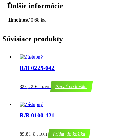
Ďalšie informácie
Hmotnosť
0,68 kg
Súvisiace produkty
R/B 0225-042
Pridať do košíka
324,22
€
s DPH
R/B 0100-421
Pridať do košíka
89,81
€
s DPH