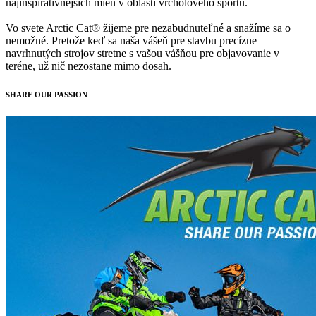
najinšpiratívnejších mien v oblasti vrcholového športu.
Vo svete Arctic Cat® žijeme pre nezabudnuteľné a snažíme sa o
nemožné. Pretože keď sa naša vášeň pre stavbu precízne
navrhnutých strojov stretne s vašou vášňou pre objavovanie v
teréne, už nič nezostane mimo dosah.
SHARE OUR PASSION