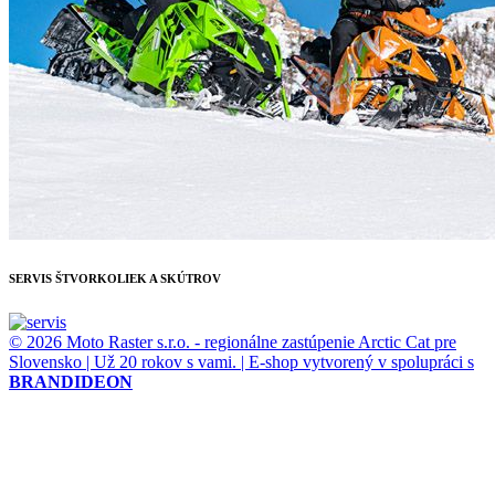
SERVIS ŠTVORKOLIEK A SKÚTROV
© 2026 Moto Raster s.r.o. - regionálne zastúpenie Arctic Cat pre
Slovensko | Už 20 rokov s vami. | E-shop vytvorený v spolupráci s
BRANDIDEON