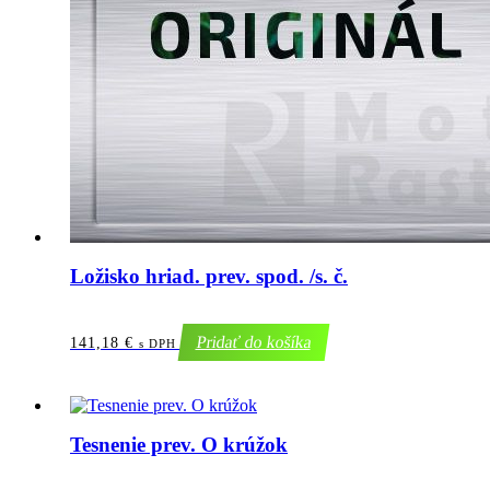
Ložisko hriad. prev. spod. /s. č.
Pridať do košíka
141,18
€
s DPH
Tesnenie prev. O krúžok