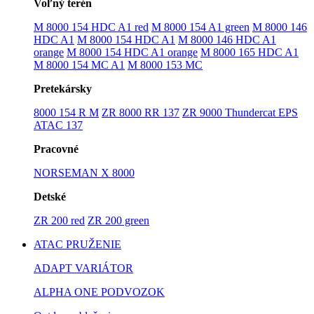
Voľný terén
M 8000 154 HDC A1 red
M 8000 154 A1 green
M 8000 146
HDC A1
M 8000 154 HDC A1
M 8000 146 HDC A1
orange
M 8000 154 HDC A1 orange
M 8000 165 HDC A1
M 8000 154 MC A1
M 8000 153 MC
Pretekársky
8000 154 R M
ZR 8000 RR 137
ZR 9000 Thundercat EPS
ATAC 137
Pracovné
NORSEMAN X 8000
Detské
ZR 200 red
ZR 200 green
ATAC PRUŽENIE
ADAPT VARIÁTOR
ALPHA ONE PODVOZOK