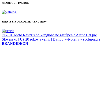
SHARE OUR PASSION
SERVIS ŠTVORKOLIEK A SKÚTROV
© 2026 Moto Raster s.r.o. - regionálne zastúpenie Arctic Cat pre
Slovensko | Už 20 rokov s vami. | E-shop vytvorený v spolupráci s
BRANDIDEON