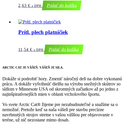
Pridať do košíka
2,63
€
s DPH
Prítl. plech platničiek
Pridať do košíka
11,54
€
s DPH
ARCTIC CAT
JE VÁŠEŇ. VÁŠEŇ JE SILA.
Dokáže si podrobiť hory. Zmeniť náročný deň na dobre vykonanú
prácu. A dokáže vyšvihnúť dielňu na výrobu snežných skútrov so
sídlom v Minnesote USA od skromných začiatkov až po jedno z
najinšpiratívnejších mien v oblasti vrcholového športu.
Vo svete Arctic Cat® žijeme pre nezabudnuteľné a snažíme sa o
nemožné. Pretože keď sa naša vášeň pre stavbu precízne
navrhnutých strojov stretne s vašou vášňou pre objavovanie v
teréne, už nič nezostane mimo dosah.