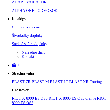
ADAPT VARIÁTOR
ALPHA ONE PODVOZOK
Katalógy
Outdoor oblečenie
Štvorkolky doplnky
Snežné skútre doplnky
Náhradné diely
Kontakt
0
Stredná váha
BLAST ZR
BLAST M
BLAST LT
BLAST XR Touring
Crossover
RIOT X 8000 ES QS3
RIOT X 8000 ES QS3 orange
RIOT
8000 ES QS3