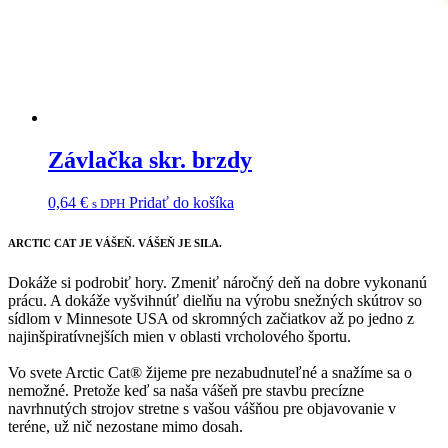
Závlačka skr. brzdy
0,64
€
Pridať do košíka
s DPH
ARCTIC CAT
JE VÁŠEŇ. VÁŠEŇ JE SILA.
Dokáže si podrobiť hory. Zmeniť náročný deň na dobre vykonanú
prácu. A dokáže vyšvihnúť dielňu na výrobu snežných skútrov so
sídlom v Minnesote USA od skromných začiatkov až po jedno z
najinšpiratívnejších mien v oblasti vrcholového športu.
Vo svete Arctic Cat® žijeme pre nezabudnuteľné a snažíme sa o
nemožné. Pretože keď sa naša vášeň pre stavbu precízne
navrhnutých strojov stretne s vašou vášňou pre objavovanie v
teréne, už nič nezostane mimo dosah.