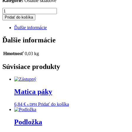
Kategorie:
Ostatné skladové
množstvo
Vačka
Pridať do košíka
pružiny
podv.
Ďalšie informácie
-
550
Ďalšie informácie
WT
Hmotnosť
0,03 kg
Súvisiace produkty
Matica páky
6,84
€
Pridať do košíka
s DPH
Podložka