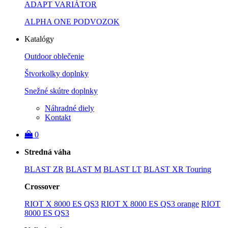
ADAPT VARIÁTOR
ALPHA ONE PODVOZOK
Katalógy
Outdoor oblečenie
Štvorkolky doplnky
Snežné skútre doplnky
Náhradné diely
Kontakt
0
Stredná váha
BLAST ZR
BLAST M
BLAST LT
BLAST XR Touring
Crossover
RIOT X 8000 ES QS3
RIOT X 8000 ES QS3 orange
RIOT
8000 ES QS3