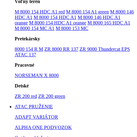
Voľný terén
M 8000 154 HDC A1 red
M 8000 154 A1 green
M 8000 146
HDC A1
M 8000 154 HDC A1
M 8000 146 HDC A1
orange
M 8000 154 HDC A1 orange
M 8000 165 HDC A1
M 8000 154 MC A1
M 8000 153 MC
Pretekársky
8000 154 R M
ZR 8000 RR 137
ZR 9000 Thundercat EPS
ATAC 137
Pracovné
NORSEMAN X 8000
Detské
ZR 200 red
ZR 200 green
ATAC PRUŽENIE
ADAPT VARIÁTOR
ALPHA ONE PODVOZOK