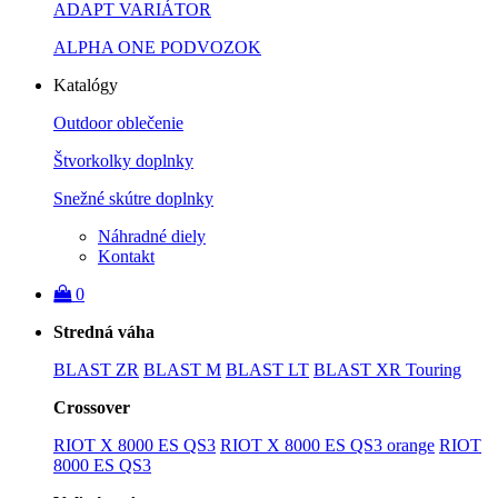
ADAPT VARIÁTOR
ALPHA ONE PODVOZOK
Katalógy
Outdoor oblečenie
Štvorkolky doplnky
Snežné skútre doplnky
Náhradné diely
Kontakt
0
Stredná váha
BLAST ZR
BLAST M
BLAST LT
BLAST XR Touring
Crossover
RIOT X 8000 ES QS3
RIOT X 8000 ES QS3 orange
RIOT
8000 ES QS3