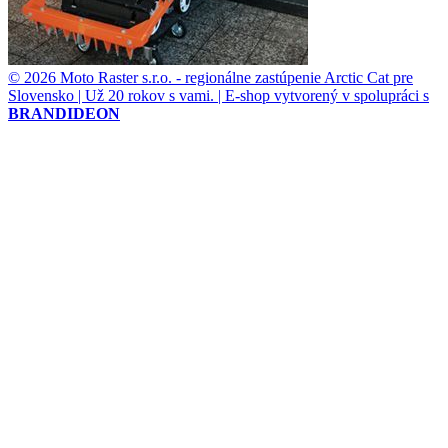
© 2026 Moto Raster s.r.o. - regionálne zastúpenie Arctic Cat pre
Slovensko | Už 20 rokov s vami. | E-shop vytvorený v spolupráci s
BRANDIDEON