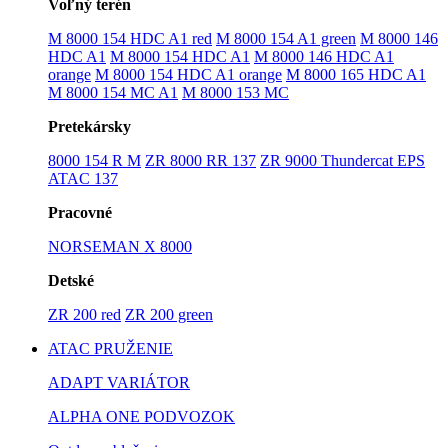
Voľný terén
M 8000 154 HDC A1 red
M 8000 154 A1 green
M 8000 146
HDC A1
M 8000 154 HDC A1
M 8000 146 HDC A1
orange
M 8000 154 HDC A1 orange
M 8000 165 HDC A1
M 8000 154 MC A1
M 8000 153 MC
Pretekársky
8000 154 R M
ZR 8000 RR 137
ZR 9000 Thundercat EPS
ATAC 137
Pracovné
NORSEMAN X 8000
Detské
ZR 200 red
ZR 200 green
ATAC PRUŽENIE
ADAPT VARIÁTOR
ALPHA ONE PODVOZOK