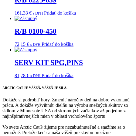
R/B 0225-039
161,33
€
Pridať do košíka
s DPH
R/B 0100-450
72,15
€
Pridať do košíka
s DPH
SERV KIT SPG,PINS
81,78
€
Pridať do košíka
s DPH
ARCTIC CAT
JE VÁŠEŇ. VÁŠEŇ JE SILA.
Dokáže si podrobiť hory. Zmeniť náročný deň na dobre vykonanú
prácu. A dokáže vyšvihnúť dielňu na výrobu snežných skútrov so
sídlom v Minnesote USA od skromných začiatkov až po jedno z
najinšpiratívnejších mien v oblasti vrcholového športu.
Vo svete Arctic Cat® žijeme pre nezabudnuteľné a snažíme sa o
nemožné. Pretože keď sa naša vášeň pre stavbu precízne