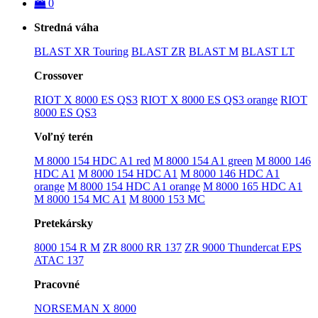
0
Stredná váha
BLAST XR Touring
BLAST ZR
BLAST M
BLAST LT
Crossover
RIOT X 8000 ES QS3
RIOT X 8000 ES QS3 orange
RIOT
8000 ES QS3
Voľný terén
M 8000 154 HDC A1 red
M 8000 154 A1 green
M 8000 146
HDC A1
M 8000 154 HDC A1
M 8000 146 HDC A1
orange
M 8000 154 HDC A1 orange
M 8000 165 HDC A1
M 8000 154 MC A1
M 8000 153 MC
Pretekársky
8000 154 R M
ZR 8000 RR 137
ZR 9000 Thundercat EPS
ATAC 137
Pracovné
NORSEMAN X 8000