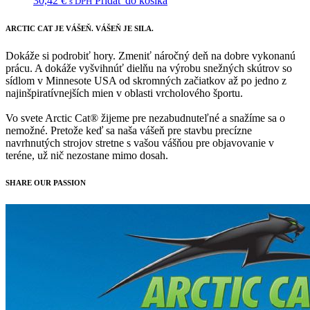
30,42
€
Pridať do košíka
s DPH
ARCTIC CAT
JE VÁŠEŇ. VÁŠEŇ JE SILA.
Dokáže si podrobiť hory. Zmeniť náročný deň na dobre vykonanú
prácu. A dokáže vyšvihnúť dielňu na výrobu snežných skútrov so
sídlom v Minnesote USA od skromných začiatkov až po jedno z
najinšpiratívnejších mien v oblasti vrcholového športu.
Vo svete Arctic Cat® žijeme pre nezabudnuteľné a snažíme sa o
nemožné. Pretože keď sa naša vášeň pre stavbu precízne
navrhnutých strojov stretne s vašou vášňou pre objavovanie v
teréne, už nič nezostane mimo dosah.
SHARE OUR PASSION