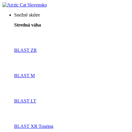
Snežné skútre
Stredná váha
BLAST ZR
BLAST M
BLAST LT
BLAST XR Touring