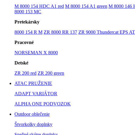
M 8000 154 HDC A1 red
M 8000 154 A1 green
M 8000 146
8000 153 MC
Pretekársky
8000 154 R M
ZR 8000 RR 137
ZR 9000 Thundercat EPS A
Pracovné
NORSEMAN X 8000
Detské
ZR 200 red
ZR 200 green
ATAC PRUŽENIE
ADAPT VARIÁTOR
ALPHA ONE PODVOZOK
Outdoor oblečenie
Štvorkolky doplnky
Snežné skútre doplnky