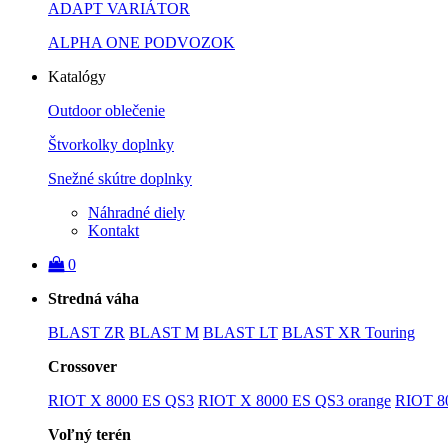
ADAPT VARIÁTOR
ALPHA ONE PODVOZOK
Katalógy
Outdoor oblečenie
Štvorkolky doplnky
Snežné skútre doplnky
Náhradné diely
Kontakt
0
Stredná váha
BLAST ZR
BLAST M
BLAST LT
BLAST XR Touring
Crossover
RIOT X 8000 ES QS3
RIOT X 8000 ES QS3 orange
RIOT 8
Voľný terén