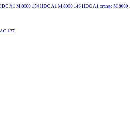
 HDC A1
M 8000 154 HDC A1
M 8000 146 HDC A1 orange
M 8000 
TAC 137