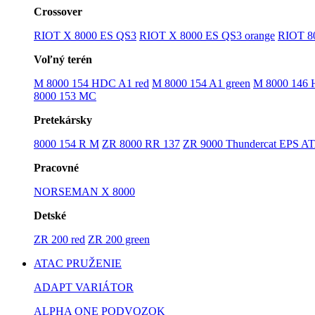
Crossover
RIOT X 8000 ES QS3
RIOT X 8000 ES QS3 orange
RIOT 8
Voľný terén
M 8000 154 HDC A1 red
M 8000 154 A1 green
M 8000 146
8000 153 MC
Pretekársky
8000 154 R M
ZR 8000 RR 137
ZR 9000 Thundercat EPS A
Pracovné
NORSEMAN X 8000
Detské
ZR 200 red
ZR 200 green
ATAC PRUŽENIE
ADAPT VARIÁTOR
ALPHA ONE PODVOZOK