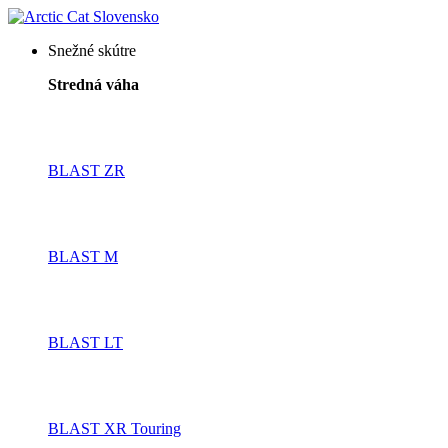
Snežné skútre
Stredná váha
BLAST ZR
BLAST M
BLAST LT
BLAST XR Touring