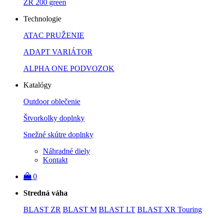
ZR 200 green
Technologie
ATAC PRUŽENIE
ADAPT VARIÁTOR
ALPHA ONE PODVOZOK
Katalógy
Outdoor oblečenie
Štvorkolky doplnky
Snežné skútre doplnky
Náhradné diely
Kontakt
0
Stredná váha
BLAST ZR
BLAST M
BLAST LT
BLAST XR Touring