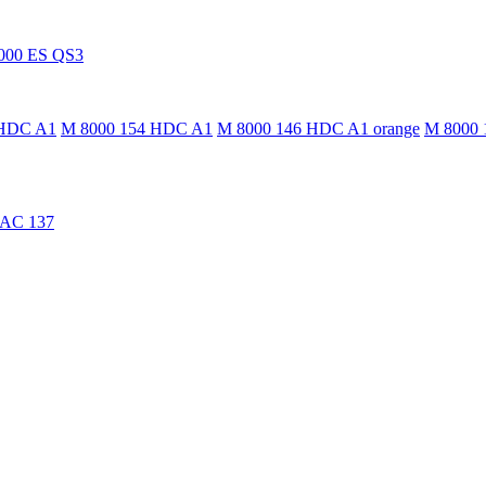
000 ES QS3
 HDC A1
M 8000 154 HDC A1
M 8000 146 HDC A1 orange
M 8000 
TAC 137