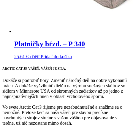
Platničky bŕzd. – P 340
25,61
€
Pridať do košíka
s DPH
ARCTIC CAT
JE VÁŠEŇ. VÁŠEŇ JE SILA.
Dokáže si podrobiť hory. Zmeniť náročný deň na dobre vykonanú
prácu. A dokáže vyšvihnúť dielňu na výrobu snežných skútrov so
sídlom v Minnesote USA od skromných začiatkov až po jedno z
najinšpiratívnejších mien v oblasti vrcholového športu.
Vo svete Arctic Cat® žijeme pre nezabudnuteľné a snažíme sa o
nemožné. Pretože keď sa naša vášeň pre stavbu precízne
navrhnutých strojov stretne s vašou vášňou pre objavovanie v
teréne, už nič nezostane mimo dosah.