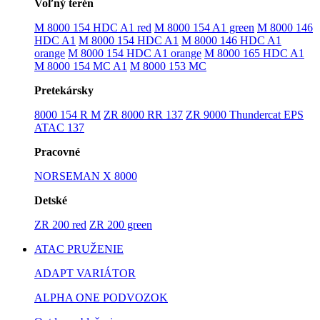
Voľný terén
M 8000 154 HDC A1 red
M 8000 154 A1 green
M 8000 146
HDC A1
M 8000 154 HDC A1
M 8000 146 HDC A1
orange
M 8000 154 HDC A1 orange
M 8000 165 HDC A1
M 8000 154 MC A1
M 8000 153 MC
Pretekársky
8000 154 R M
ZR 8000 RR 137
ZR 9000 Thundercat EPS
ATAC 137
Pracovné
NORSEMAN X 8000
Detské
ZR 200 red
ZR 200 green
ATAC PRUŽENIE
ADAPT VARIÁTOR
ALPHA ONE PODVOZOK