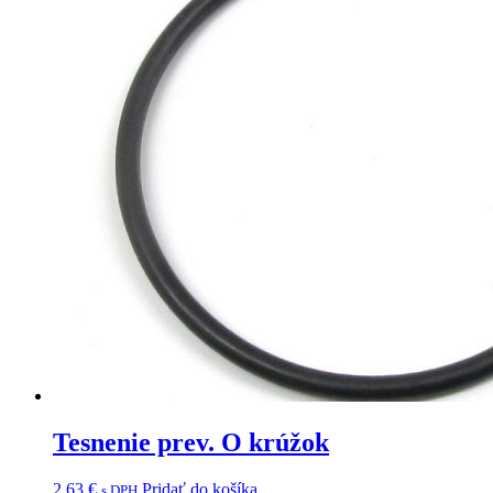
Tesnenie prev. O krúžok
2,63
€
Pridať do košíka
s DPH