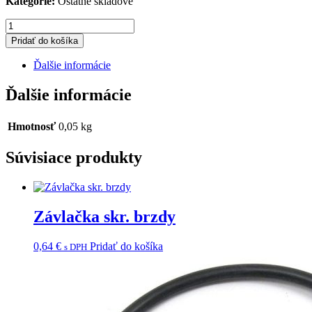
Kategorie:
Ostatné skladové
množstvo
Skrutka
Pridať do košíka
hor.
var.
Ďalšie informácie
-
550
Ďalšie informácie
WT
Hmotnosť
0,05 kg
Súvisiace produkty
Závlačka skr. brzdy
0,64
€
Pridať do košíka
s DPH