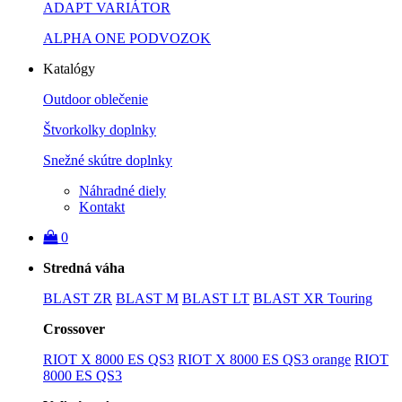
ADAPT VARIÁTOR
ALPHA ONE PODVOZOK
Katalógy
Outdoor oblečenie
Štvorkolky doplnky
Snežné skútre doplnky
Náhradné diely
Kontakt
0
Stredná váha
BLAST ZR
BLAST M
BLAST LT
BLAST XR Touring
Crossover
RIOT X 8000 ES QS3
RIOT X 8000 ES QS3 orange
RIOT
8000 ES QS3