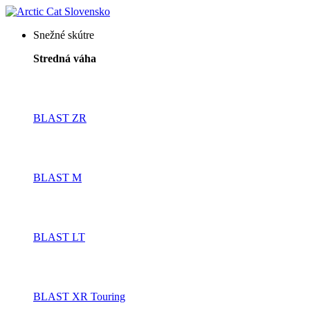
Snežné skútre
Stredná váha
BLAST ZR
BLAST M
BLAST LT
BLAST XR Touring