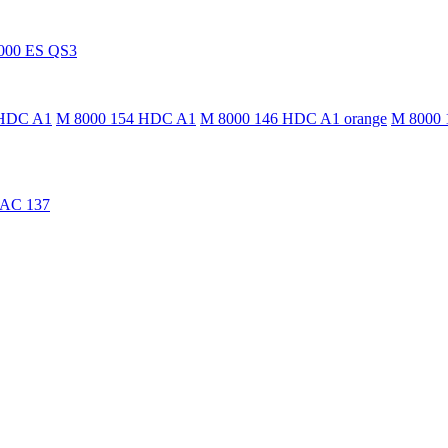
000 ES QS3
 HDC A1
M 8000 154 HDC A1
M 8000 146 HDC A1 orange
M 8000 
TAC 137