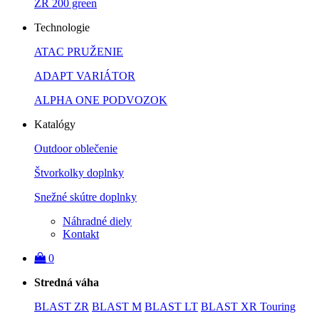
ZR 200 green
Technologie
ATAC PRUŽENIE
ADAPT VARIÁTOR
ALPHA ONE PODVOZOK
Katalógy
Outdoor oblečenie
Štvorkolky doplnky
Snežné skútre doplnky
Náhradné diely
Kontakt
0
Stredná váha
BLAST ZR
BLAST M
BLAST LT
BLAST XR Touring