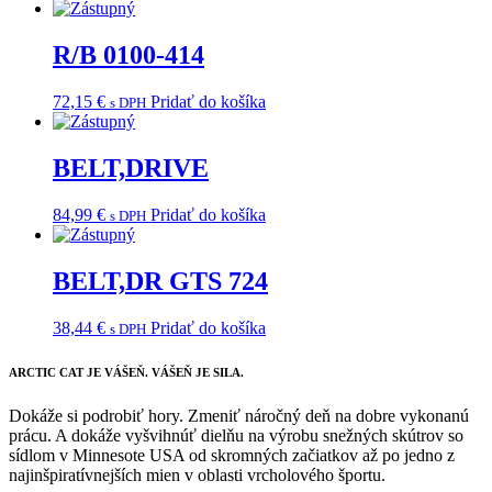
R/B 0100-414
72,15
€
Pridať do košíka
s DPH
BELT,DRIVE
84,99
€
Pridať do košíka
s DPH
BELT,DR GTS 724
38,44
€
Pridať do košíka
s DPH
ARCTIC CAT
JE VÁŠEŇ. VÁŠEŇ JE SILA.
Dokáže si podrobiť hory. Zmeniť náročný deň na dobre vykonanú
prácu. A dokáže vyšvihnúť dielňu na výrobu snežných skútrov so
sídlom v Minnesote USA od skromných začiatkov až po jedno z
najinšpiratívnejších mien v oblasti vrcholového športu.