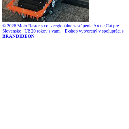
© 2026 Moto Raster s.r.o. - regionálne zastúpenie Arctic Cat pre
Slovensko | Už 20 rokov s vami. | E-shop vytvorený v spolupráci s
BRANDIDEON