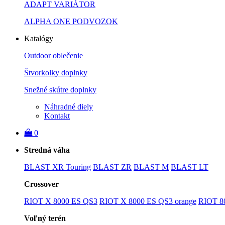
ADAPT VARIÁTOR
ALPHA ONE PODVOZOK
Katalógy
Outdoor oblečenie
Štvorkolky doplnky
Snežné skútre doplnky
Náhradné diely
Kontakt
0
Stredná váha
BLAST XR Touring
BLAST ZR
BLAST M
BLAST LT
Crossover
RIOT X 8000 ES QS3
RIOT X 8000 ES QS3 orange
RIOT 8
Voľný terén