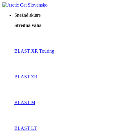
Snežné skútre
Stredná váha
BLAST XR Touring
BLAST ZR
BLAST M
BLAST LT