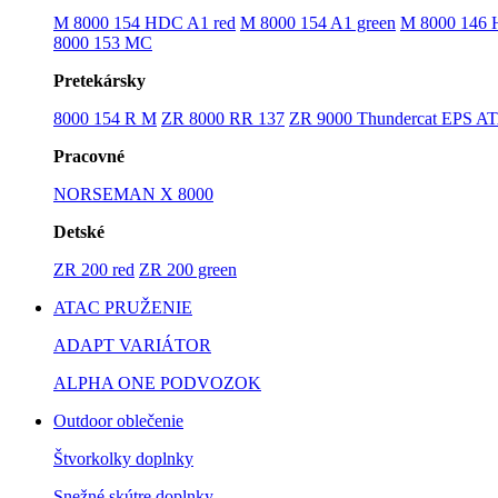
M 8000 154 HDC A1 red
M 8000 154 A1 green
M 8000 146
8000 153 MC
Pretekársky
8000 154 R M
ZR 8000 RR 137
ZR 9000 Thundercat EPS A
Pracovné
NORSEMAN X 8000
Detské
ZR 200 red
ZR 200 green
ATAC PRUŽENIE
ADAPT VARIÁTOR
ALPHA ONE PODVOZOK
Outdoor oblečenie
Štvorkolky doplnky
Snežné skútre doplnky