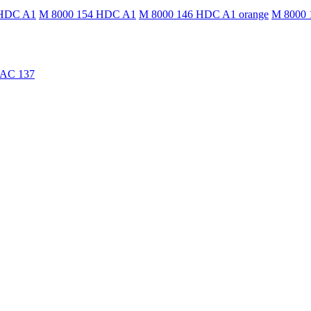
 HDC A1
M 8000 154 HDC A1
M 8000 146 HDC A1 orange
M 8000 
TAC 137