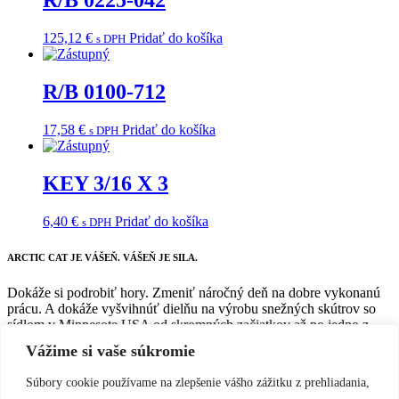
R/B 0225-042
125,12
€
Pridať do košíka
s DPH
R/B 0100-712
17,58
€
Pridať do košíka
s DPH
KEY 3/16 X 3
6,40
€
Pridať do košíka
s DPH
ARCTIC CAT
JE VÁŠEŇ. VÁŠEŇ JE SILA.
Dokáže si podrobiť hory. Zmeniť náročný deň na dobre vykonanú
prácu. A dokáže vyšvihnúť dielňu na výrobu snežných skútrov so
sídlom v Minnesote USA od skromných začiatkov až po jedno z
najinšpiratívnejších mien v oblasti vrcholového športu.
Vážime si vaše súkromie
Vo svete Arctic Cat® žijeme pre nezabudnuteľné a snažíme sa o
Súbory cookie používame na zlepšenie vášho zážitku z prehliadania,
nemožné. Pretože keď sa naša vášeň pre stavbu precízne