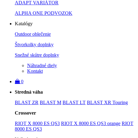
ADAPT VARIÁTOR
ALPHA ONE PODVOZOK
Katalógy
Outdoor oblečenie
Štvorkolky doplnky
Snežné skútre doplnky
Náhradné diely
Kontakt
0
Stredná váha
BLAST ZR
BLAST M
BLAST LT
BLAST XR Touring
Crossover
RIOT X 8000 ES QS3
RIOT X 8000 ES QS3 orange
RIOT
8000 ES QS3