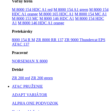
Voľný terén
M 8000 154 HDC A1 red
M 8000 154 A1 green
M 8000 154
HDC A1 orange
M 8000 165 HDC A1
M 8000 154 MC A1
M 8000 153 MC
M 8000 146 HDC A1
M 8000 154 HDC
A1
M 8000 146 HDC A1 orange
Pretekársky
8000 154 R M
ZR 8000 RR 137
ZR 9000 Thundercat EPS
ATAC 137
Pracovné
NORSEMAN X 8000
Detské
ZR 200 red
ZR 200 green
ATAC PRUŽENIE
ADAPT VARIÁTOR
ALPHA ONE PODVOZOK