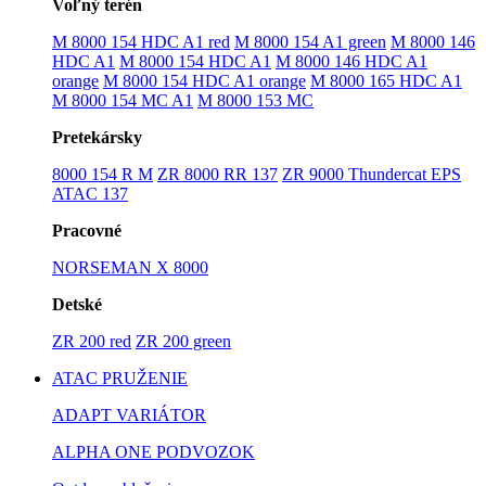
Voľný terén
M 8000 154 HDC A1 red
M 8000 154 A1 green
M 8000 146
HDC A1
M 8000 154 HDC A1
M 8000 146 HDC A1
orange
M 8000 154 HDC A1 orange
M 8000 165 HDC A1
M 8000 154 MC A1
M 8000 153 MC
Pretekársky
8000 154 R M
ZR 8000 RR 137
ZR 9000 Thundercat EPS
ATAC 137
Pracovné
NORSEMAN X 8000
Detské
ZR 200 red
ZR 200 green
ATAC PRUŽENIE
ADAPT VARIÁTOR
ALPHA ONE PODVOZOK