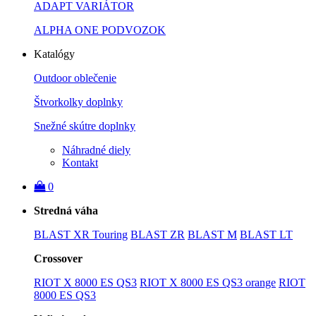
ADAPT VARIÁTOR
ALPHA ONE PODVOZOK
Katalógy
Outdoor oblečenie
Štvorkolky doplnky
Snežné skútre doplnky
Náhradné diely
Kontakt
0
Stredná váha
BLAST XR Touring
BLAST ZR
BLAST M
BLAST LT
Crossover
RIOT X 8000 ES QS3
RIOT X 8000 ES QS3 orange
RIOT
8000 ES QS3