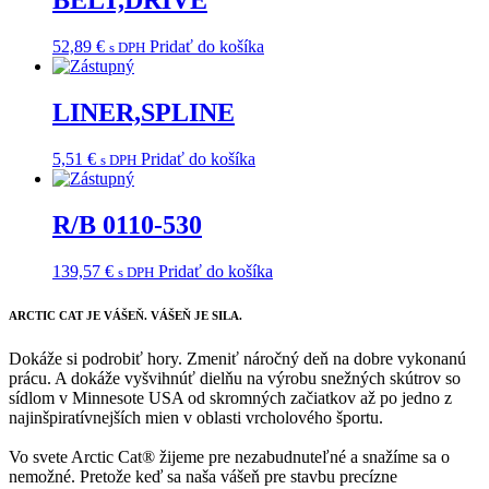
BELT,DRIVE
52,89
€
Pridať do košíka
s DPH
LINER,SPLINE
5,51
€
Pridať do košíka
s DPH
R/B 0110-530
139,57
€
Pridať do košíka
s DPH
ARCTIC CAT
JE VÁŠEŇ. VÁŠEŇ JE SILA.
Dokáže si podrobiť hory. Zmeniť náročný deň na dobre vykonanú
prácu. A dokáže vyšvihnúť dielňu na výrobu snežných skútrov so
sídlom v Minnesote USA od skromných začiatkov až po jedno z
najinšpiratívnejších mien v oblasti vrcholového športu.
Vo svete Arctic Cat® žijeme pre nezabudnuteľné a snažíme sa o
nemožné. Pretože keď sa naša vášeň pre stavbu precízne