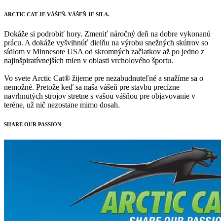
ARCTIC CAT
JE VÁŠEŇ. VÁŠEŇ JE SILA.
Dokáže si podrobiť hory. Zmeniť náročný deň na dobre vykonanú
prácu. A dokáže vyšvihnúť dielňu na výrobu snežných skútrov so
sídlom v Minnesote USA od skromných začiatkov až po jedno z
najinšpiratívnejších mien v oblasti vrcholového športu.
Vo svete Arctic Cat® žijeme pre nezabudnuteľné a snažíme sa o
nemožné. Pretože keď sa naša vášeň pre stavbu precízne
navrhnutých strojov stretne s vašou vášňou pre objavovanie v
teréne, už nič nezostane mimo dosah.
SHARE OUR PASSION