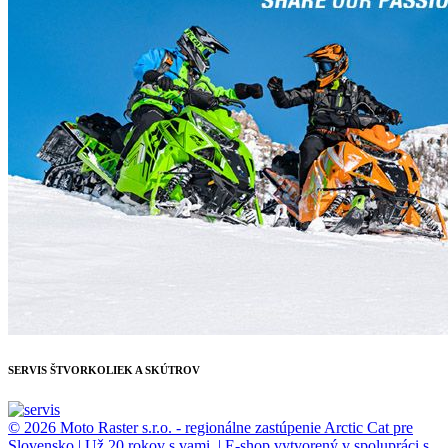
SERVIS ŠTVORKOLIEK A SKÚTROV
© 2026 Moto Raster s.r.o. - regionálne zastúpenie Arctic Cat pre
Slovensko | Už 20 rokov s vami. | E-shop vytvorený v spolupráci s