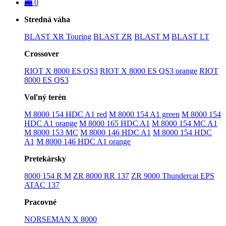
0
Stredná váha
BLAST XR Touring
BLAST ZR
BLAST M
BLAST LT
Crossover
RIOT X 8000 ES QS3
RIOT X 8000 ES QS3 orange
RIOT
8000 ES QS3
Voľný terén
M 8000 154 HDC A1 red
M 8000 154 A1 green
M 8000 154
HDC A1 orange
M 8000 165 HDC A1
M 8000 154 MC A1
M 8000 153 MC
M 8000 146 HDC A1
M 8000 154 HDC
A1
M 8000 146 HDC A1 orange
Pretekársky
8000 154 R M
ZR 8000 RR 137
ZR 9000 Thundercat EPS
ATAC 137
Pracovné
NORSEMAN X 8000