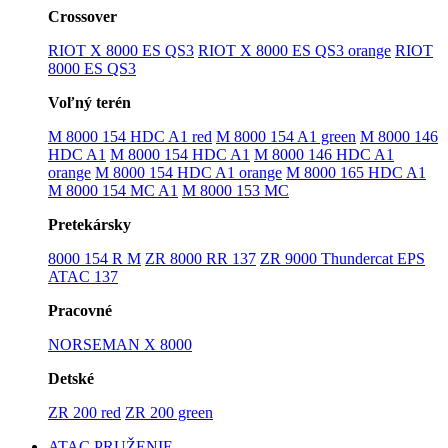
Crossover
RIOT X 8000 ES QS3
RIOT X 8000 ES QS3 orange
RIOT
8000 ES QS3
Voľný terén
M 8000 154 HDC A1 red
M 8000 154 A1 green
M 8000 146
HDC A1
M 8000 154 HDC A1
M 8000 146 HDC A1
orange
M 8000 154 HDC A1 orange
M 8000 165 HDC A1
M 8000 154 MC A1
M 8000 153 MC
Pretekársky
8000 154 R M
ZR 8000 RR 137
ZR 9000 Thundercat EPS
ATAC 137
Pracovné
NORSEMAN X 8000
Detské
ZR 200 red
ZR 200 green
ATAC PRUŽENIE