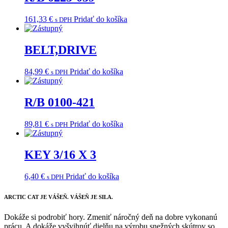
161,33
€
Pridať do košíka
s DPH
BELT,DRIVE
84,99
€
Pridať do košíka
s DPH
R/B 0100-421
89,81
€
Pridať do košíka
s DPH
KEY 3/16 X 3
6,40
€
Pridať do košíka
s DPH
ARCTIC CAT
JE VÁŠEŇ. VÁŠEŇ JE SILA.
Dokáže si podrobiť hory. Zmeniť náročný deň na dobre vykonanú
prácu. A dokáže vyšvihnúť dielňu na výrobu snežných skútrov so