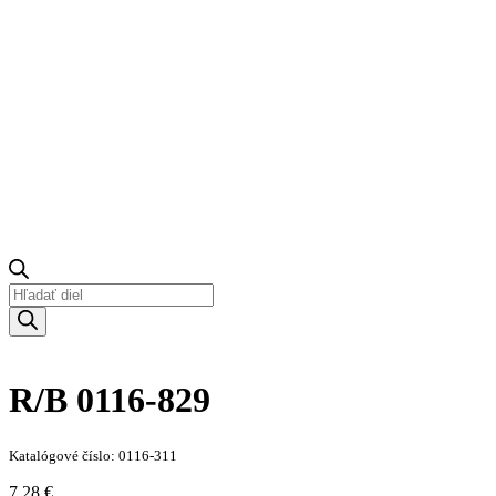
Products
search
R/B 0116-829
Katalógové číslo: 0116-311
7.28 €