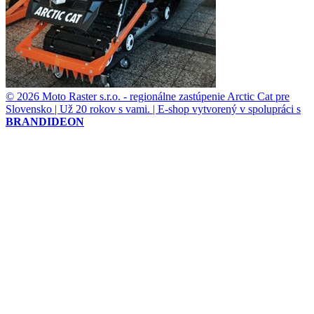
© 2026 Moto Raster s.r.o. - regionálne zastúpenie Arctic Cat pre
Slovensko | Už 20 rokov s vami. | E-shop vytvorený v spolupráci s
BRANDIDEON