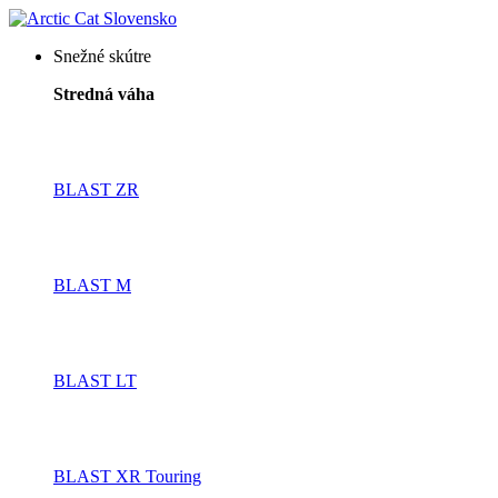
Snežné skútre
Stredná váha
BLAST ZR
BLAST M
BLAST LT
BLAST XR Touring