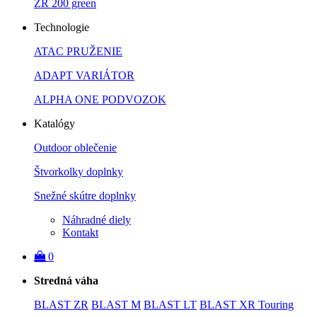
ZR 200 green
Technologie
ATAC PRUŽENIE
ADAPT VARIÁTOR
ALPHA ONE PODVOZOK
Katalógy
Outdoor oblečenie
Štvorkolky doplnky
Snežné skútre doplnky
Náhradné diely
Kontakt
0
Stredná váha
BLAST ZR
BLAST M
BLAST LT
BLAST XR Touring