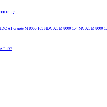
000 ES QS3
HDC A1 orange
M 8000 165 HDC A1
M 8000 154 MC A1
M 8000 1
TAC 137