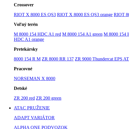
Crossover
RIOT X 8000 ES QS3
RIOT X 8000 ES QS3 orange
RIOT 8
Voľný terén
M 8000 154 HDC A1 red
M 8000 154 A1 green
M 8000 154 
HDC A1 orange
Pretekársky
8000 154 R M
ZR 8000 RR 137
ZR 9000 Thundercat EPS A
Pracovné
NORSEMAN X 8000
Detské
ZR 200 red
ZR 200 green
ATAC PRUŽENIE
ADAPT VARIÁTOR
ALPHA ONE PODVOZOK