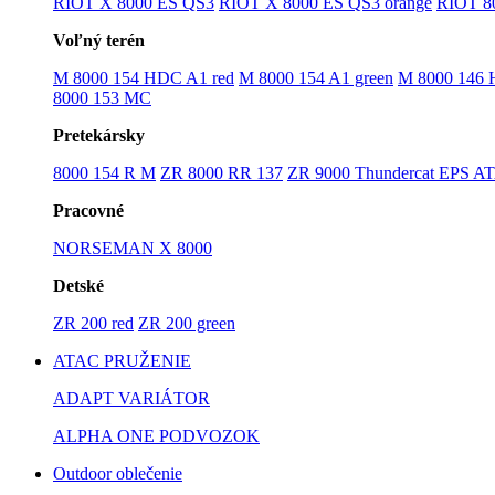
RIOT X 8000 ES QS3
RIOT X 8000 ES QS3 orange
RIOT 8
Voľný terén
M 8000 154 HDC A1 red
M 8000 154 A1 green
M 8000 146
8000 153 MC
Pretekársky
8000 154 R M
ZR 8000 RR 137
ZR 9000 Thundercat EPS A
Pracovné
NORSEMAN X 8000
Detské
ZR 200 red
ZR 200 green
ATAC PRUŽENIE
ADAPT VARIÁTOR
ALPHA ONE PODVOZOK
Outdoor oblečenie