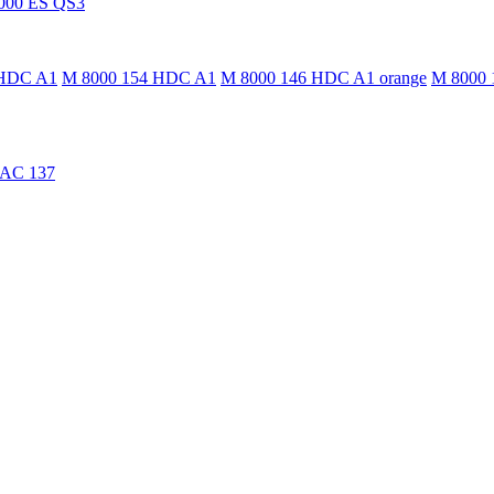
000 ES QS3
 HDC A1
M 8000 154 HDC A1
M 8000 146 HDC A1 orange
M 8000 
TAC 137