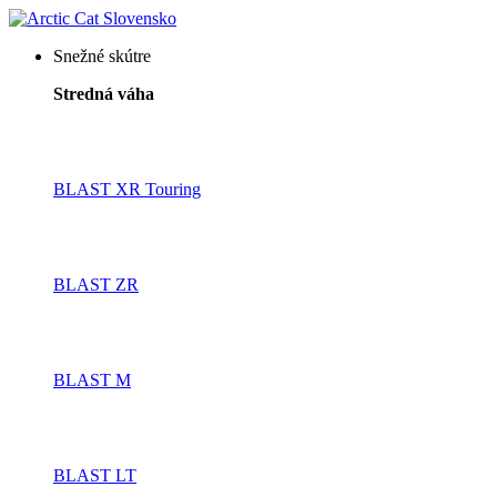
Snežné skútre
Stredná váha
BLAST XR Touring
BLAST ZR
BLAST M
BLAST LT