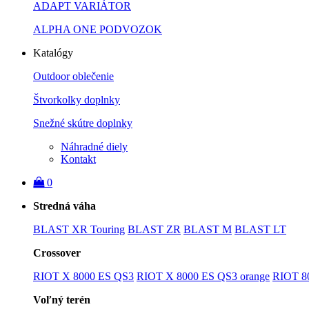
ADAPT VARIÁTOR
ALPHA ONE PODVOZOK
Katalógy
Outdoor oblečenie
Štvorkolky doplnky
Snežné skútre doplnky
Náhradné diely
Kontakt
0
Stredná váha
BLAST XR Touring
BLAST ZR
BLAST M
BLAST LT
Crossover
RIOT X 8000 ES QS3
RIOT X 8000 ES QS3 orange
RIOT 8
Voľný terén