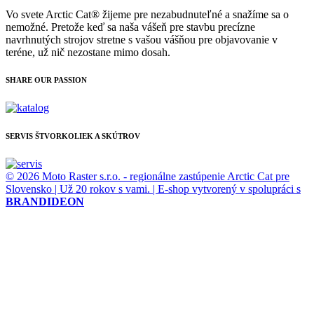
Vo svete Arctic Cat® žijeme pre nezabudnuteľné a snažíme sa o
nemožné. Pretože keď sa naša vášeň pre stavbu precízne
navrhnutých strojov stretne s vašou vášňou pre objavovanie v
teréne, už nič nezostane mimo dosah.
SHARE OUR PASSION
SERVIS ŠTVORKOLIEK A SKÚTROV
© 2026 Moto Raster s.r.o. - regionálne zastúpenie Arctic Cat pre
Slovensko | Už 20 rokov s vami. | E-shop vytvorený v spolupráci s
BRANDIDEON