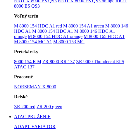
RIOT X 8000 ES QS3
RIOT X 8000 ES QS3 orange
RIOT
8000 ES QS3
Voľný terén
M 8000 154 HDC A1 red
M 8000 154 A1 green
M 8000 146
HDC A1
M 8000 154 HDC A1
M 8000 146 HDC A1
orange
M 8000 154 HDC A1 orange
M 8000 165 HDC A1
M 8000 154 MC A1
M 8000 153 MC
Pretekársky
8000 154 R M
ZR 8000 RR 137
ZR 9000 Thundercat EPS
ATAC 137
Pracovné
NORSEMAN X 8000
Detské
ZR 200 red
ZR 200 green
ATAC PRUŽENIE
ADAPT VARIÁTOR