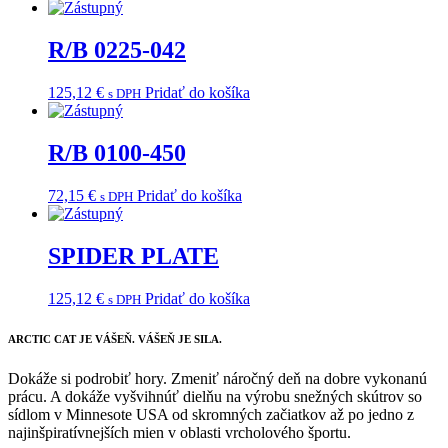
R/B 0225-042
125,12
€
Pridať do košíka
s DPH
R/B 0100-450
72,15
€
Pridať do košíka
s DPH
SPIDER PLATE
125,12
€
Pridať do košíka
s DPH
ARCTIC CAT
JE VÁŠEŇ. VÁŠEŇ JE SILA.
Dokáže si podrobiť hory. Zmeniť náročný deň na dobre vykonanú
prácu. A dokáže vyšvihnúť dielňu na výrobu snežných skútrov so
sídlom v Minnesote USA od skromných začiatkov až po jedno z
najinšpiratívnejších mien v oblasti vrcholového športu.