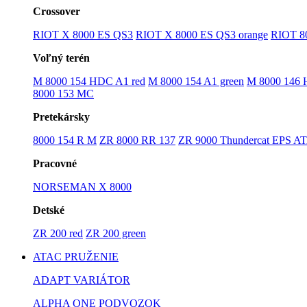
Crossover
RIOT X 8000 ES QS3
RIOT X 8000 ES QS3 orange
RIOT 8
Voľný terén
M 8000 154 HDC A1 red
M 8000 154 A1 green
M 8000 146
8000 153 MC
Pretekársky
8000 154 R M
ZR 8000 RR 137
ZR 9000 Thundercat EPS A
Pracovné
NORSEMAN X 8000
Detské
ZR 200 red
ZR 200 green
ATAC PRUŽENIE
ADAPT VARIÁTOR
ALPHA ONE PODVOZOK