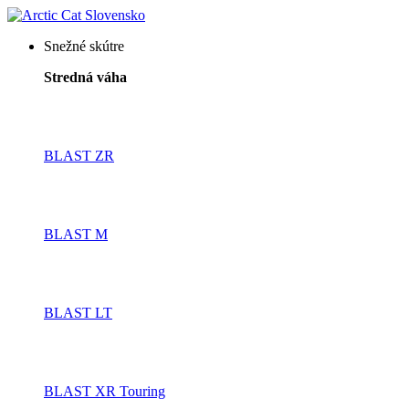
Snežné skútre
Stredná váha
BLAST ZR
BLAST M
BLAST LT
BLAST XR Touring