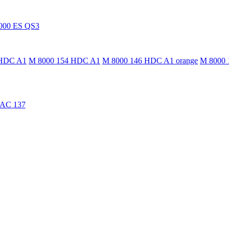
000 ES QS3
 HDC A1
M 8000 154 HDC A1
M 8000 146 HDC A1 orange
M 8000 
TAC 137