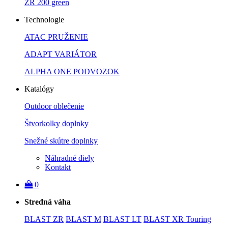
ZR 200 green
Technologie
ATAC PRUŽENIE
ADAPT VARIÁTOR
ALPHA ONE PODVOZOK
Katalógy
Outdoor oblečenie
Štvorkolky doplnky
Snežné skútre doplnky
Náhradné diely
Kontakt
0
Stredná váha
BLAST ZR
BLAST M
BLAST LT
BLAST XR Touring