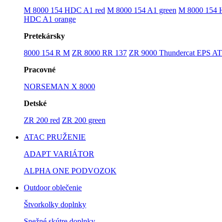
M 8000 154 HDC A1 red
M 8000 154 A1 green
M 8000 154 
HDC A1 orange
Pretekársky
8000 154 R M
ZR 8000 RR 137
ZR 9000 Thundercat EPS A
Pracovné
NORSEMAN X 8000
Detské
ZR 200 red
ZR 200 green
ATAC PRUŽENIE
ADAPT VARIÁTOR
ALPHA ONE PODVOZOK
Outdoor oblečenie
Štvorkolky doplnky
Snežné skútre doplnky