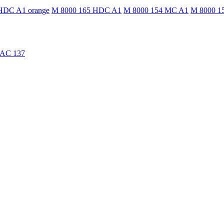
HDC A1 orange
M 8000 165 HDC A1
M 8000 154 MC A1
M 8000 1
TAC 137