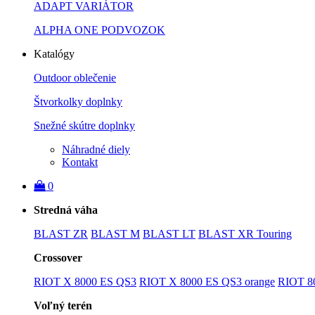
ADAPT VARIÁTOR
ALPHA ONE PODVOZOK
Katalógy
Outdoor oblečenie
Štvorkolky doplnky
Snežné skútre doplnky
Náhradné diely
Kontakt
0
Stredná váha
BLAST ZR
BLAST M
BLAST LT
BLAST XR Touring
Crossover
RIOT X 8000 ES QS3
RIOT X 8000 ES QS3 orange
RIOT 8
Voľný terén