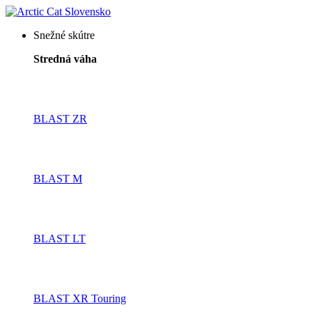
Snežné skútre
Stredná váha
BLAST ZR
BLAST M
BLAST LT
BLAST XR Touring