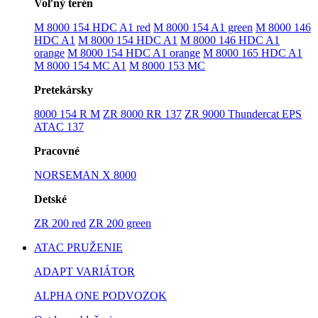
Voľný terén
M 8000 154 HDC A1 red
M 8000 154 A1 green
M 8000 146
HDC A1
M 8000 154 HDC A1
M 8000 146 HDC A1
orange
M 8000 154 HDC A1 orange
M 8000 165 HDC A1
M 8000 154 MC A1
M 8000 153 MC
Pretekársky
8000 154 R M
ZR 8000 RR 137
ZR 9000 Thundercat EPS
ATAC 137
Pracovné
NORSEMAN X 8000
Detské
ZR 200 red
ZR 200 green
ATAC PRUŽENIE
ADAPT VARIÁTOR
ALPHA ONE PODVOZOK