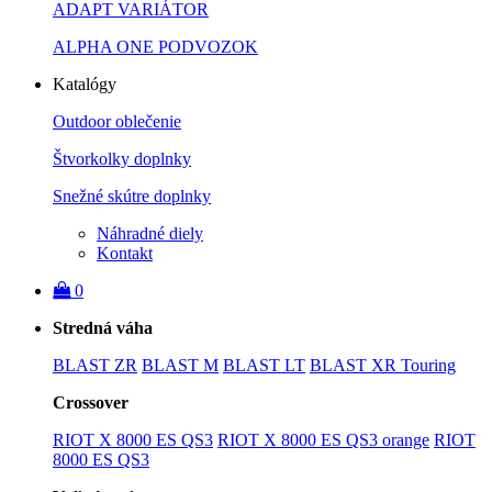
ADAPT VARIÁTOR
ALPHA ONE PODVOZOK
Katalógy
Outdoor oblečenie
Štvorkolky doplnky
Snežné skútre doplnky
Náhradné diely
Kontakt
0
Stredná váha
BLAST ZR
BLAST M
BLAST LT
BLAST XR Touring
Crossover
RIOT X 8000 ES QS3
RIOT X 8000 ES QS3 orange
RIOT
8000 ES QS3