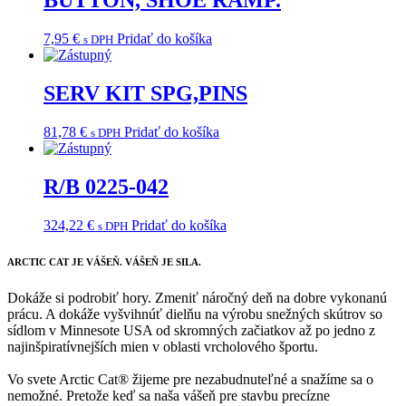
BUTTON, SHOE RAMP.
7,95
€
Pridať do košíka
s DPH
SERV KIT SPG,PINS
81,78
€
Pridať do košíka
s DPH
R/B 0225-042
324,22
€
Pridať do košíka
s DPH
ARCTIC CAT
JE VÁŠEŇ. VÁŠEŇ JE SILA.
Dokáže si podrobiť hory. Zmeniť náročný deň na dobre vykonanú
prácu. A dokáže vyšvihnúť dielňu na výrobu snežných skútrov so
sídlom v Minnesote USA od skromných začiatkov až po jedno z
najinšpiratívnejších mien v oblasti vrcholového športu.
Vo svete Arctic Cat® žijeme pre nezabudnuteľné a snažíme sa o
nemožné. Pretože keď sa naša vášeň pre stavbu precízne