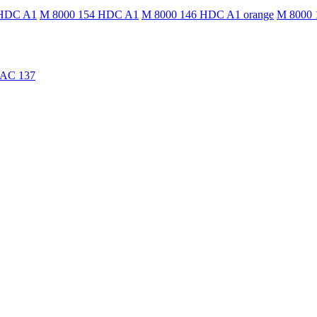
 HDC A1
M 8000 154 HDC A1
M 8000 146 HDC A1 orange
M 8000 
TAC 137