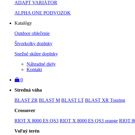
ADAPT VARIÁTOR
ALPHA ONE PODVOZOK
Katalógy
Outdoor oblečenie
Štvorkolky doplnky
Snežné skútre doplnky
Náhradné diely
Kontakt
0
Stredná váha
BLAST ZR
BLAST M
BLAST LT
BLAST XR Touring
Crossover
RIOT X 8000 ES QS3
RIOT X 8000 ES QS3 orange
RIOT 8
Voľný terén