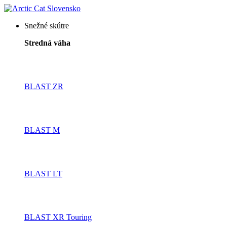
Snežné skútre
Stredná váha
BLAST ZR
BLAST M
BLAST LT
BLAST XR Touring