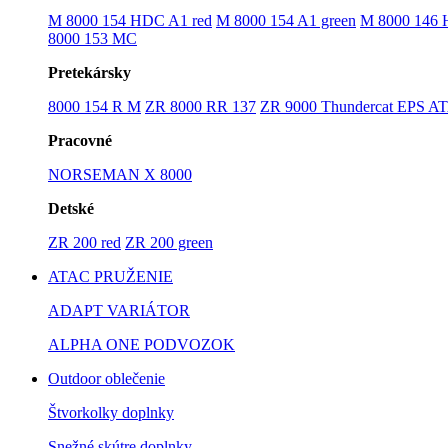
M 8000 154 HDC A1 red
M 8000 154 A1 green
M 8000 146
8000 153 MC
Pretekársky
8000 154 R M
ZR 8000 RR 137
ZR 9000 Thundercat EPS A
Pracovné
NORSEMAN X 8000
Detské
ZR 200 red
ZR 200 green
ATAC PRUŽENIE
ADAPT VARIÁTOR
ALPHA ONE PODVOZOK
Outdoor oblečenie
Štvorkolky doplnky
Snežné skútre doplnky