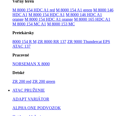
Voľný terén
M 8000 154 HDC A1 red
M 8000 154 A1 green
M 8000 146
HDC A1
M 8000 154 HDC A1
M 8000 146 HDC A1
orange
M 8000 154 HDC A1 orange
M 8000 165 HDC A1
M 8000 154 MC A1
M 8000 153 MC
Pretekársky
8000 154 R M
ZR 8000 RR 137
ZR 9000 Thundercat EPS
ATAC 137
Pracovné
NORSEMAN X 8000
Detské
ZR 200 red
ZR 200 green
ATAC PRUŽENIE
ADAPT VARIÁTOR
ALPHA ONE PODVOZOK