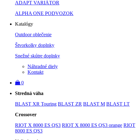
ADAPT VARIÁTOR
ALPHA ONE PODVOZOK
Katalógy
Outdoor oblečenie
Štvorkolky doplnky
Snežné skútre doplnky
Náhradné diely
Kontakt
0
Stredná váha
BLAST XR Touring
BLAST ZR
BLAST M
BLAST LT
Crossover
RIOT X 8000 ES QS3
RIOT X 8000 ES QS3 orange
RIOT
8000 ES QS3