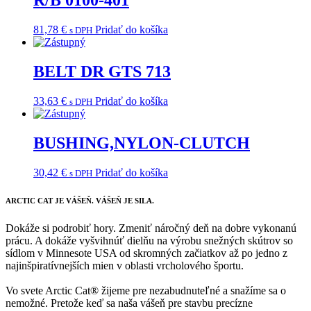
R/B 0100-401
81,78
€
Pridať do košíka
s DPH
BELT DR GTS 713
33,63
€
Pridať do košíka
s DPH
BUSHING,NYLON-CLUTCH
30,42
€
Pridať do košíka
s DPH
ARCTIC CAT
JE VÁŠEŇ. VÁŠEŇ JE SILA.
Dokáže si podrobiť hory. Zmeniť náročný deň na dobre vykonanú
prácu. A dokáže vyšvihnúť dielňu na výrobu snežných skútrov so
sídlom v Minnesote USA od skromných začiatkov až po jedno z
najinšpiratívnejších mien v oblasti vrcholového športu.
Vo svete Arctic Cat® žijeme pre nezabudnuteľné a snažíme sa o
nemožné. Pretože keď sa naša vášeň pre stavbu precízne