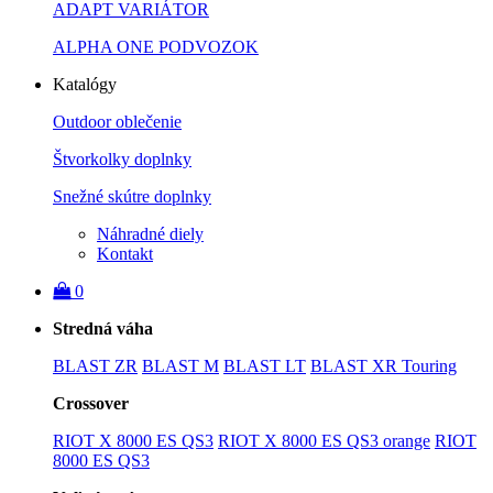
ADAPT VARIÁTOR
ALPHA ONE PODVOZOK
Katalógy
Outdoor oblečenie
Štvorkolky doplnky
Snežné skútre doplnky
Náhradné diely
Kontakt
0
Stredná váha
BLAST ZR
BLAST M
BLAST LT
BLAST XR Touring
Crossover
RIOT X 8000 ES QS3
RIOT X 8000 ES QS3 orange
RIOT
8000 ES QS3