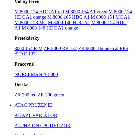
Voľný terén
M 8000 154 HDC A1 red
M 8000 154 A1 green
M 8000 154
HDC A1 orange
M 8000 165 HDC A1
M 8000 154 MC A1
M 8000 153 MC
M 8000 146 HDC A1
M 8000 154 HDC
A1
M 8000 146 HDC A1 orange
Pretekársky
8000 154 R M
ZR 8000 RR 137
ZR 9000 Thundercat EPS
ATAC 137
Pracovné
NORSEMAN X 8000
Detské
ZR 200 red
ZR 200 green
ATAC PRUŽENIE
ADAPT VARIÁTOR
ALPHA ONE PODVOZOK