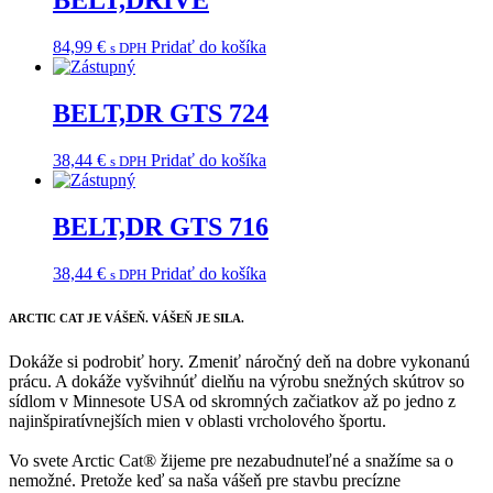
BELT,DRIVE
84,99
€
Pridať do košíka
s DPH
BELT,DR GTS 724
38,44
€
Pridať do košíka
s DPH
BELT,DR GTS 716
38,44
€
Pridať do košíka
s DPH
ARCTIC CAT
JE VÁŠEŇ. VÁŠEŇ JE SILA.
Dokáže si podrobiť hory. Zmeniť náročný deň na dobre vykonanú
prácu. A dokáže vyšvihnúť dielňu na výrobu snežných skútrov so
sídlom v Minnesote USA od skromných začiatkov až po jedno z
najinšpiratívnejších mien v oblasti vrcholového športu.
Vo svete Arctic Cat® žijeme pre nezabudnuteľné a snažíme sa o
nemožné. Pretože keď sa naša vášeň pre stavbu precízne