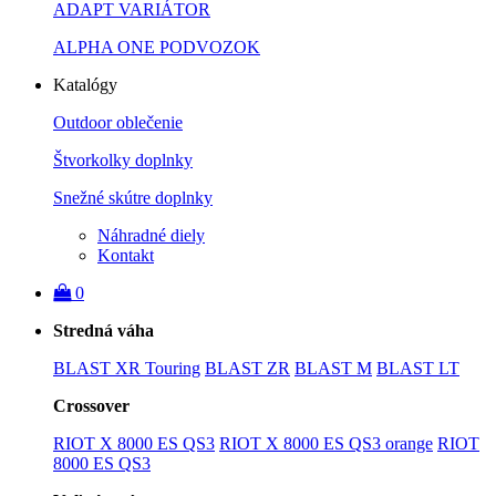
ADAPT VARIÁTOR
ALPHA ONE PODVOZOK
Katalógy
Outdoor oblečenie
Štvorkolky doplnky
Snežné skútre doplnky
Náhradné diely
Kontakt
0
Stredná váha
BLAST XR Touring
BLAST ZR
BLAST M
BLAST LT
Crossover
RIOT X 8000 ES QS3
RIOT X 8000 ES QS3 orange
RIOT
8000 ES QS3