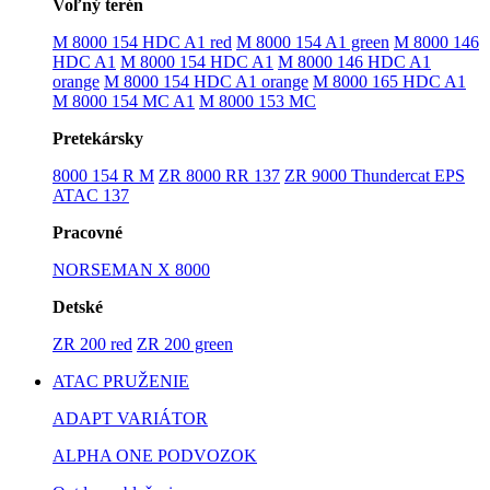
Voľný terén
M 8000 154 HDC A1 red
M 8000 154 A1 green
M 8000 146
HDC A1
M 8000 154 HDC A1
M 8000 146 HDC A1
orange
M 8000 154 HDC A1 orange
M 8000 165 HDC A1
M 8000 154 MC A1
M 8000 153 MC
Pretekársky
8000 154 R M
ZR 8000 RR 137
ZR 9000 Thundercat EPS
ATAC 137
Pracovné
NORSEMAN X 8000
Detské
ZR 200 red
ZR 200 green
ATAC PRUŽENIE
ADAPT VARIÁTOR
ALPHA ONE PODVOZOK