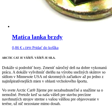
Matica lanka brzdy
0,86
€
Pridať do košíka
s DPH
ARCTIC CAT
JE VÁŠEŇ. VÁŠEŇ JE SILA.
Dokáže si podrobiť hory. Zmeniť náročný deň na dobre vykonanú
prácu. A dokáže vyšvihnúť dielňu na výrobu snežných skútrov so
sídlom v Minnesote USA od skromných začiatkov až po jedno z
najinšpiratívnejších mien v oblasti vrcholového športu.
Vo svete Arctic Cat® žijeme pre nezabudnuteľné a snažíme sa o
nemožné. Pretože keď sa naša vášeň pre stavbu precízne
navrhnutých strojov stretne s vašou vášňou pre objavovanie v
teréne, už nič nezostane mimo dosah.