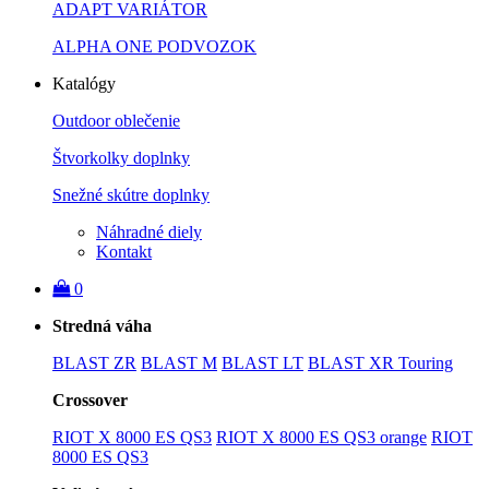
ADAPT VARIÁTOR
ALPHA ONE PODVOZOK
Katalógy
Outdoor oblečenie
Štvorkolky doplnky
Snežné skútre doplnky
Náhradné diely
Kontakt
0
Stredná váha
BLAST ZR
BLAST M
BLAST LT
BLAST XR Touring
Crossover
RIOT X 8000 ES QS3
RIOT X 8000 ES QS3 orange
RIOT
8000 ES QS3