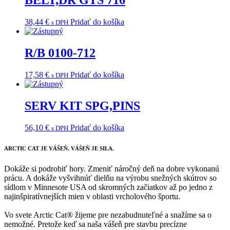
BELT,DR GTS 716
38,44
€
Pridať do košíka
s DPH
R/B 0100-712
17,58
€
Pridať do košíka
s DPH
SERV KIT SPG,PINS
56,10
€
Pridať do košíka
s DPH
ARCTIC CAT
JE VÁŠEŇ. VÁŠEŇ JE SILA.
Dokáže si podrobiť hory. Zmeniť náročný deň na dobre vykonanú
prácu. A dokáže vyšvihnúť dielňu na výrobu snežných skútrov so
sídlom v Minnesote USA od skromných začiatkov až po jedno z
najinšpiratívnejších mien v oblasti vrcholového športu.
Vo svete Arctic Cat® žijeme pre nezabudnuteľné a snažíme sa o
nemožné. Pretože keď sa naša vášeň pre stavbu precízne