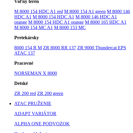
Voľný terén
M 8000 154 HDC A1 red
M 8000 154 A1 green
M 8000 146
HDC A1
M 8000 154 HDC A1
M 8000 146 HDC A1
orange
M 8000 154 HDC A1 orange
M 8000 165 HDC A1
M 8000 154 MC A1
M 8000 153 MC
Pretekársky
8000 154 R M
ZR 8000 RR 137
ZR 9000 Thundercat EPS
ATAC 137
Pracovné
NORSEMAN X 8000
Detské
ZR 200 red
ZR 200 green
ATAC PRUŽENIE
ADAPT VARIÁTOR
ALPHA ONE PODVOZOK