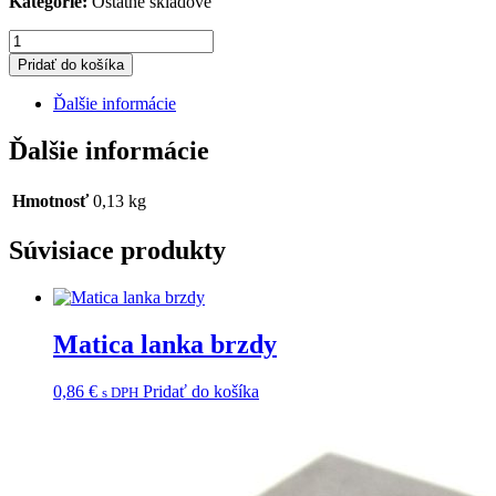
Kategorie:
Ostatné skladové
množstvo
Ložisko
Pridať do košíka
hriad.
prev.
Ďalšie informácie
spod.
/s.
Ďalšie informácie
č.
Hmotnosť
0,13 kg
Súvisiace produkty
Matica lanka brzdy
0,86
€
Pridať do košíka
s DPH