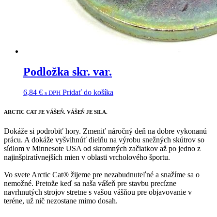
Podložka skr. var.
6,84
€
Pridať do košíka
s DPH
ARCTIC CAT
JE VÁŠEŇ. VÁŠEŇ JE SILA.
Dokáže si podrobiť hory. Zmeniť náročný deň na dobre vykonanú
prácu. A dokáže vyšvihnúť dielňu na výrobu snežných skútrov so
sídlom v Minnesote USA od skromných začiatkov až po jedno z
najinšpiratívnejších mien v oblasti vrcholového športu.
Vo svete Arctic Cat® žijeme pre nezabudnuteľné a snažíme sa o
nemožné. Pretože keď sa naša vášeň pre stavbu precízne
navrhnutých strojov stretne s vašou vášňou pre objavovanie v
teréne, už nič nezostane mimo dosah.