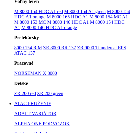
Voľný terén
M 8000 154 HDC A1 red
M 8000 154 A1 green
M 8000 154
HDC A1 orange
M 8000 165 HDC A1
M 8000 154 MC A1
M 8000 153 MC
M 8000 146 HDC A1
M 8000 154 HDC
A1
M 8000 146 HDC A1 orange
Pretekársky
8000 154 R M
ZR 8000 RR 137
ZR 9000 Thundercat EPS
ATAC 137
Pracovné
NORSEMAN X 8000
Detské
ZR 200 red
ZR 200 green
ATAC PRUŽENIE
ADAPT VARIÁTOR
ALPHA ONE PODVOZOK