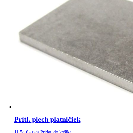
Prítl. plech platničiek
11,54
€
Pridať do košíka
s DPH