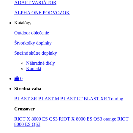
ADAPT VARIÁTOR
ALPHA ONE PODVOZOK
Katalógy
Outdoor oblečenie
Štvorkolky doplnky
Snežné skútre doplnky
Náhradné diely
Kontakt
0
Stredná váha
BLAST ZR
BLAST M
BLAST LT
BLAST XR Touring
Crossover
RIOT X 8000 ES QS3
RIOT X 8000 ES QS3 orange
RIOT
8000 ES QS3