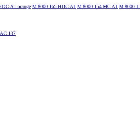
HDC A1 orange
M 8000 165 HDC A1
M 8000 154 MC A1
M 8000 1
TAC 137