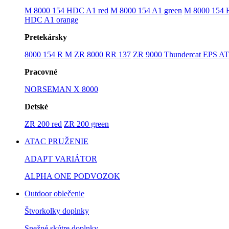
M 8000 154 HDC A1 red
M 8000 154 A1 green
M 8000 154 
HDC A1 orange
Pretekársky
8000 154 R M
ZR 8000 RR 137
ZR 9000 Thundercat EPS A
Pracovné
NORSEMAN X 8000
Detské
ZR 200 red
ZR 200 green
ATAC PRUŽENIE
ADAPT VARIÁTOR
ALPHA ONE PODVOZOK
Outdoor oblečenie
Štvorkolky doplnky
Snežné skútre doplnky