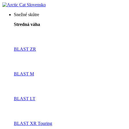
Snežné skútre
Stredná váha
BLAST ZR
BLAST M
BLAST LT
BLAST XR Touring