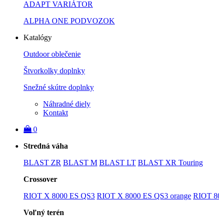
ADAPT VARIÁTOR
ALPHA ONE PODVOZOK
Katalógy
Outdoor oblečenie
Štvorkolky doplnky
Snežné skútre doplnky
Náhradné diely
Kontakt
0
Stredná váha
BLAST ZR
BLAST M
BLAST LT
BLAST XR Touring
Crossover
RIOT X 8000 ES QS3
RIOT X 8000 ES QS3 orange
RIOT 8
Voľný terén