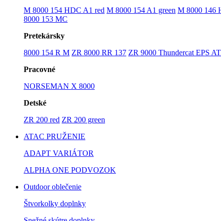
M 8000 154 HDC A1 red
M 8000 154 A1 green
M 8000 146
8000 153 MC
Pretekársky
8000 154 R M
ZR 8000 RR 137
ZR 9000 Thundercat EPS A
Pracovné
NORSEMAN X 8000
Detské
ZR 200 red
ZR 200 green
ATAC PRUŽENIE
ADAPT VARIÁTOR
ALPHA ONE PODVOZOK
Outdoor oblečenie
Štvorkolky doplnky
Snežné skútre doplnky