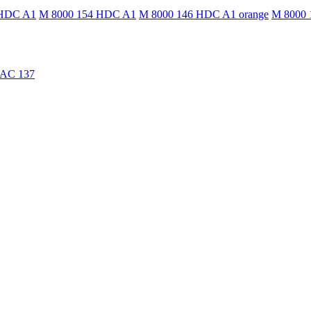
 HDC A1
M 8000 154 HDC A1
M 8000 146 HDC A1 orange
M 8000 
TAC 137