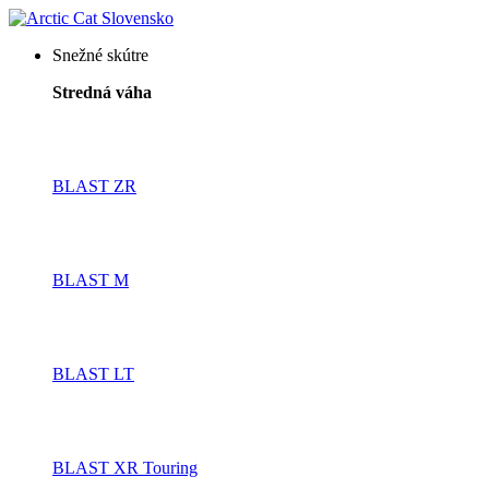
Snežné skútre
Stredná váha
BLAST ZR
BLAST M
BLAST LT
BLAST XR Touring