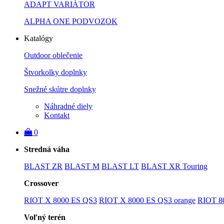
ADAPT VARIÁTOR
ALPHA ONE PODVOZOK
Katalógy
Outdoor oblečenie
Štvorkolky doplnky
Snežné skútre doplnky
Náhradné diely
Kontakt
0
Stredná váha
BLAST ZR
BLAST M
BLAST LT
BLAST XR Touring
Crossover
RIOT X 8000 ES QS3
RIOT X 8000 ES QS3 orange
RIOT 8
Voľný terén