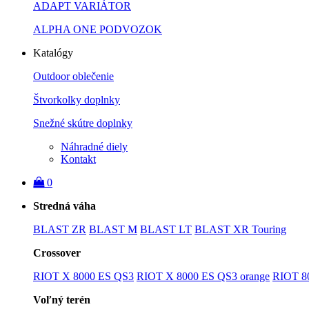
ADAPT VARIÁTOR
ALPHA ONE PODVOZOK
Katalógy
Outdoor oblečenie
Štvorkolky doplnky
Snežné skútre doplnky
Náhradné diely
Kontakt
0
Stredná váha
BLAST ZR
BLAST M
BLAST LT
BLAST XR Touring
Crossover
RIOT X 8000 ES QS3
RIOT X 8000 ES QS3 orange
RIOT 8
Voľný terén