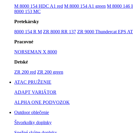
M 8000 154 HDC A1 red
M 8000 154 A1 green
M 8000 146
8000 153 MC
Pretekársky
8000 154 R M
ZR 8000 RR 137
ZR 9000 Thundercat EPS A
Pracovné
NORSEMAN X 8000
Detské
ZR 200 red
ZR 200 green
ATAC PRUŽENIE
ADAPT VARIÁTOR
ALPHA ONE PODVOZOK
Outdoor oblečenie
Štvorkolky doplnky
Snežné skútre doplnky