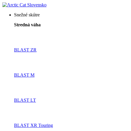
Snežné skútre
Stredná váha
BLAST ZR
BLAST M
BLAST LT
BLAST XR Touring