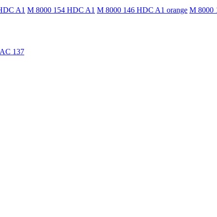
 HDC A1
M 8000 154 HDC A1
M 8000 146 HDC A1 orange
M 8000 
TAC 137