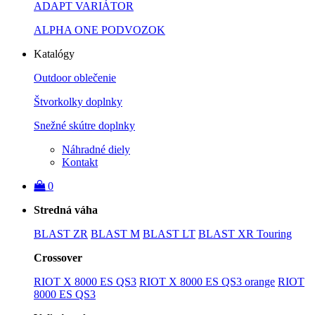
ADAPT VARIÁTOR
ALPHA ONE PODVOZOK
Katalógy
Outdoor oblečenie
Štvorkolky doplnky
Snežné skútre doplnky
Náhradné diely
Kontakt
0
Stredná váha
BLAST ZR
BLAST M
BLAST LT
BLAST XR Touring
Crossover
RIOT X 8000 ES QS3
RIOT X 8000 ES QS3 orange
RIOT
8000 ES QS3