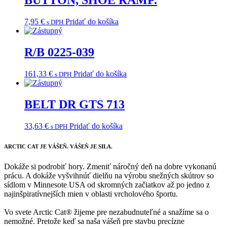
BUTTON, SHOE RAMP.
7,95
€
Pridať do košíka
s DPH
R/B 0225-039
161,33
€
Pridať do košíka
s DPH
BELT DR GTS 713
33,63
€
Pridať do košíka
s DPH
ARCTIC CAT
JE VÁŠEŇ. VÁŠEŇ JE SILA.
Dokáže si podrobiť hory. Zmeniť náročný deň na dobre vykonanú
prácu. A dokáže vyšvihnúť dielňu na výrobu snežných skútrov so
sídlom v Minnesote USA od skromných začiatkov až po jedno z
najinšpiratívnejších mien v oblasti vrcholového športu.
Vo svete Arctic Cat® žijeme pre nezabudnuteľné a snažíme sa o
nemožné. Pretože keď sa naša vášeň pre stavbu precízne