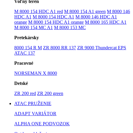
Voľný terén
M 8000 154 HDC A1 red
M 8000 154 A1 green
M 8000 146
HDC A1
M 8000 154 HDC A1
M 8000 146 HDC A1
orange
M 8000 154 HDC A1 orange
M 8000 165 HDC A1
M 8000 154 MC A1
M 8000 153 MC
Pretekársky
8000 154 R M
ZR 8000 RR 137
ZR 9000 Thundercat EPS
ATAC 137
Pracovné
NORSEMAN X 8000
Detské
ZR 200 red
ZR 200 green
ATAC PRUŽENIE
ADAPT VARIÁTOR
ALPHA ONE PODVOZOK