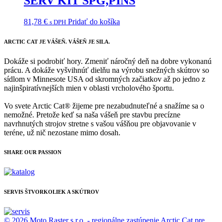
SERV KIT SPG,PINS
81,78
€
Pridať do košíka
s DPH
ARCTIC CAT
JE VÁŠEŇ. VÁŠEŇ JE SILA.
Dokáže si podrobiť hory. Zmeniť náročný deň na dobre vykonanú
prácu. A dokáže vyšvihnúť dielňu na výrobu snežných skútrov so
sídlom v Minnesote USA od skromných začiatkov až po jedno z
najinšpiratívnejších mien v oblasti vrcholového športu.
Vo svete Arctic Cat® žijeme pre nezabudnuteľné a snažíme sa o
nemožné. Pretože keď sa naša vášeň pre stavbu precízne
navrhnutých strojov stretne s vašou vášňou pre objavovanie v
teréne, už nič nezostane mimo dosah.
SHARE OUR PASSION
SERVIS ŠTVORKOLIEK A SKÚTROV
© 2026 Moto Raster s.r.o. - regionálne zastúpenie Arctic Cat pre