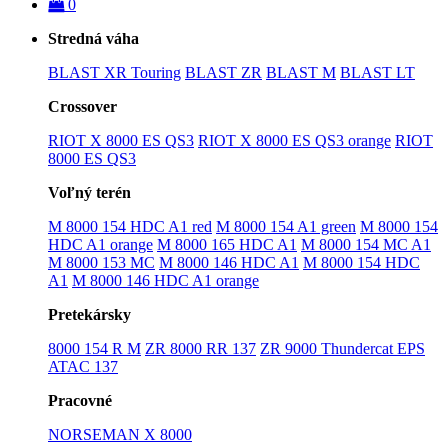
0
Stredná váha
BLAST XR Touring
BLAST ZR
BLAST M
BLAST LT
Crossover
RIOT X 8000 ES QS3
RIOT X 8000 ES QS3 orange
RIOT
8000 ES QS3
Voľný terén
M 8000 154 HDC A1 red
M 8000 154 A1 green
M 8000 154
HDC A1 orange
M 8000 165 HDC A1
M 8000 154 MC A1
M 8000 153 MC
M 8000 146 HDC A1
M 8000 154 HDC
A1
M 8000 146 HDC A1 orange
Pretekársky
8000 154 R M
ZR 8000 RR 137
ZR 9000 Thundercat EPS
ATAC 137
Pracovné
NORSEMAN X 8000