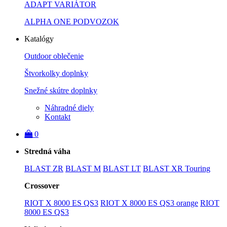
ADAPT VARIÁTOR
ALPHA ONE PODVOZOK
Katalógy
Outdoor oblečenie
Štvorkolky doplnky
Snežné skútre doplnky
Náhradné diely
Kontakt
0
Stredná váha
BLAST ZR
BLAST M
BLAST LT
BLAST XR Touring
Crossover
RIOT X 8000 ES QS3
RIOT X 8000 ES QS3 orange
RIOT
8000 ES QS3