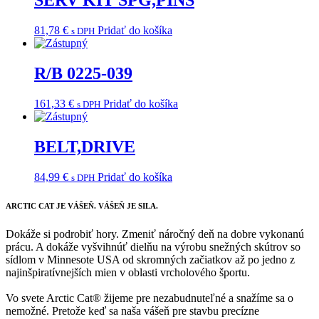
SERV KIT SPG,PINS
81,78
€
Pridať do košíka
s DPH
R/B 0225-039
161,33
€
Pridať do košíka
s DPH
BELT,DRIVE
84,99
€
Pridať do košíka
s DPH
ARCTIC CAT
JE VÁŠEŇ. VÁŠEŇ JE SILA.
Dokáže si podrobiť hory. Zmeniť náročný deň na dobre vykonanú
prácu. A dokáže vyšvihnúť dielňu na výrobu snežných skútrov so
sídlom v Minnesote USA od skromných začiatkov až po jedno z
najinšpiratívnejších mien v oblasti vrcholového športu.
Vo svete Arctic Cat® žijeme pre nezabudnuteľné a snažíme sa o
nemožné. Pretože keď sa naša vášeň pre stavbu precízne