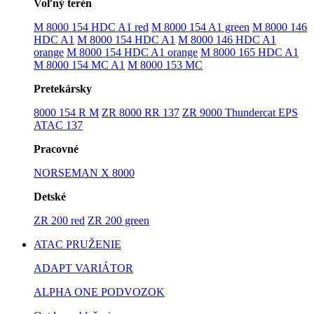
Voľný terén
M 8000 154 HDC A1 red
M 8000 154 A1 green
M 8000 146
HDC A1
M 8000 154 HDC A1
M 8000 146 HDC A1
orange
M 8000 154 HDC A1 orange
M 8000 165 HDC A1
M 8000 154 MC A1
M 8000 153 MC
Pretekársky
8000 154 R M
ZR 8000 RR 137
ZR 9000 Thundercat EPS
ATAC 137
Pracovné
NORSEMAN X 8000
Detské
ZR 200 red
ZR 200 green
ATAC PRUŽENIE
ADAPT VARIÁTOR
ALPHA ONE PODVOZOK