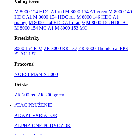
Voľný terén
M 8000 154 HDC A1 red
M 8000 154 A1 green
M 8000 146
HDC A1
M 8000 154 HDC A1
M 8000 146 HDC A1
orange
M 8000 154 HDC A1 orange
M 8000 165 HDC A1
M 8000 154 MC A1
M 8000 153 MC
Pretekársky
8000 154 R M
ZR 8000 RR 137
ZR 9000 Thundercat EPS
ATAC 137
Pracovné
NORSEMAN X 8000
Detské
ZR 200 red
ZR 200 green
ATAC PRUŽENIE
ADAPT VARIÁTOR
ALPHA ONE PODVOZOK