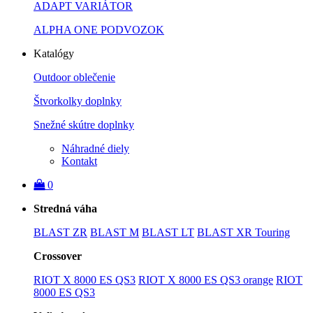
ADAPT VARIÁTOR
ALPHA ONE PODVOZOK
Katalógy
Outdoor oblečenie
Štvorkolky doplnky
Snežné skútre doplnky
Náhradné diely
Kontakt
0
Stredná váha
BLAST ZR
BLAST M
BLAST LT
BLAST XR Touring
Crossover
RIOT X 8000 ES QS3
RIOT X 8000 ES QS3 orange
RIOT
8000 ES QS3