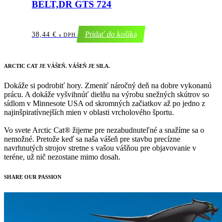
BELT,DR GTS 724
Pridať do košíka
38,44
€
s DPH
ARCTIC CAT
JE VÁŠEŇ. VÁŠEŇ JE SILA.
Dokáže si podrobiť hory. Zmeniť náročný deň na dobre vykonanú
prácu. A dokáže vyšvihnúť dielňu na výrobu snežných skútrov so
sídlom v Minnesote USA od skromných začiatkov až po jedno z
najinšpiratívnejších mien v oblasti vrcholového športu.
Vo svete Arctic Cat® žijeme pre nezabudnuteľné a snažíme sa o
nemožné. Pretože keď sa naša vášeň pre stavbu precízne
navrhnutých strojov stretne s vašou vášňou pre objavovanie v
teréne, už nič nezostane mimo dosah.
SHARE OUR PASSION