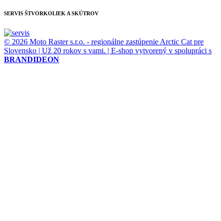
SERVIS ŠTVORKOLIEK A SKÚTROV
© 2026 Moto Raster s.r.o. - regionálne zastúpenie Arctic Cat pre
Slovensko | Už 20 rokov s vami. | E-shop vytvorený v spolupráci s
BRANDIDEON