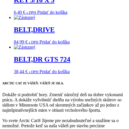
KEY 3/16 X 3
6,40
€
Pridať do košíka
s DPH
BELT,DRIVE
84,99
€
Pridať do košíka
s DPH
BELT,DR GTS 724
38,44
€
Pridať do košíka
s DPH
ARCTIC CAT
JE VÁŠEŇ. VÁŠEŇ JE SILA.
Dokáže si podrobiť hory. Zmeniť náročný deň na dobre vykonanú
prácu. A dokáže vyšvihnúť dielňu na výrobu snežných skútrov so
sídlom v Minnesote USA od skromných začiatkov až po jedno z
najinšpiratívnejších mien v oblasti vrcholového športu.
Vo svete Arctic Cat® žijeme pre nezabudnuteľné a snažíme sa o
nemožné. Pretože keď sa naša vášeň pre stavbu precízne