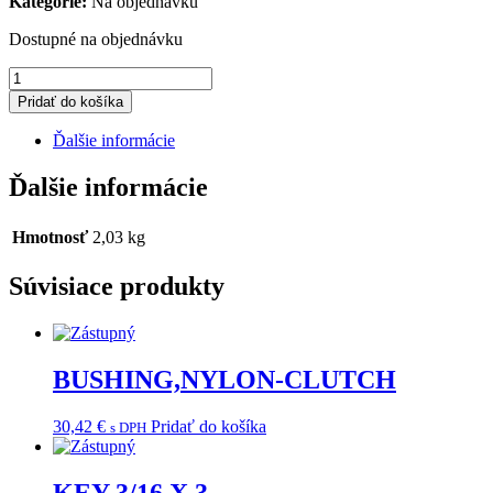
Kategorie:
Na objednávku
Dostupné na objednávku
množstvo
ARM,FRONT-
Pridať do košíka
WELDMENT
Ďalšie informácie
Ďalšie informácie
Hmotnosť
2,03 kg
Súvisiace produkty
BUSHING,NYLON-CLUTCH
30,42
€
Pridať do košíka
s DPH