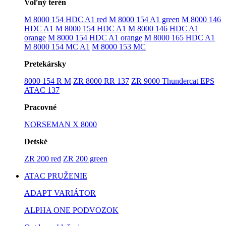
Voľný terén
M 8000 154 HDC A1 red
M 8000 154 A1 green
M 8000 146
HDC A1
M 8000 154 HDC A1
M 8000 146 HDC A1
orange
M 8000 154 HDC A1 orange
M 8000 165 HDC A1
M 8000 154 MC A1
M 8000 153 MC
Pretekársky
8000 154 R M
ZR 8000 RR 137
ZR 9000 Thundercat EPS
ATAC 137
Pracovné
NORSEMAN X 8000
Detské
ZR 200 red
ZR 200 green
ATAC PRUŽENIE
ADAPT VARIÁTOR
ALPHA ONE PODVOZOK