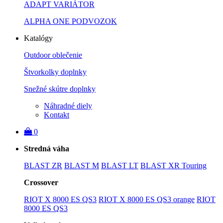
ADAPT VARIÁTOR
ALPHA ONE PODVOZOK
Katalógy
Outdoor oblečenie
Štvorkolky doplnky
Snežné skútre doplnky
Náhradné diely
Kontakt
0
Stredná váha
BLAST ZR
BLAST M
BLAST LT
BLAST XR Touring
Crossover
RIOT X 8000 ES QS3
RIOT X 8000 ES QS3 orange
RIOT
8000 ES QS3