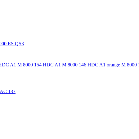
000 ES QS3
 HDC A1
M 8000 154 HDC A1
M 8000 146 HDC A1 orange
M 8000 
TAC 137