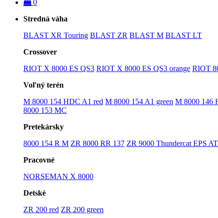
0
Stredná váha
BLAST XR Touring
BLAST ZR
BLAST M
BLAST LT
Crossover
RIOT X 8000 ES QS3
RIOT X 8000 ES QS3 orange
RIOT 8
Voľný terén
M 8000 154 HDC A1 red
M 8000 154 A1 green
M 8000 146
8000 153 MC
Pretekársky
8000 154 R M
ZR 8000 RR 137
ZR 9000 Thundercat EPS A
Pracovné
NORSEMAN X 8000
Detské
ZR 200 red
ZR 200 green