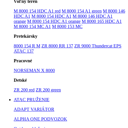
Voľný terén
M 8000 154 HDC A1 red
M 8000 154 A1 green
M 8000 146
HDC A1
M 8000 154 HDC A1
M 8000 146 HDC A1
orange
M 8000 154 HDC A1 orange
M 8000 165 HDC A1
M 8000 154 MC A1
M 8000 153 MC
Pretekársky
8000 154 R M
ZR 8000 RR 137
ZR 9000 Thundercat EPS
ATAC 137
Pracovné
NORSEMAN X 8000
Detské
ZR 200 red
ZR 200 green
ATAC PRUŽENIE
ADAPT VARIÁTOR
ALPHA ONE PODVOZOK