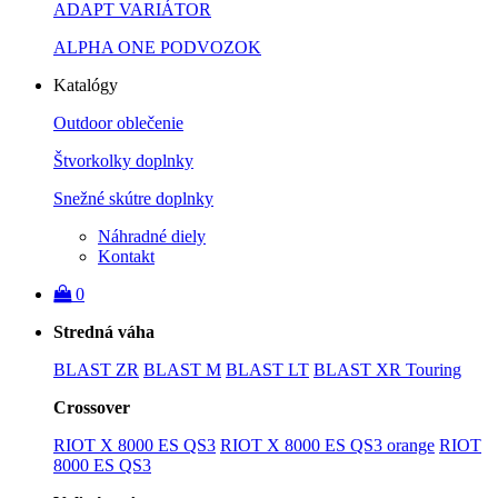
ADAPT VARIÁTOR
ALPHA ONE PODVOZOK
Katalógy
Outdoor oblečenie
Štvorkolky doplnky
Snežné skútre doplnky
Náhradné diely
Kontakt
0
Stredná váha
BLAST ZR
BLAST M
BLAST LT
BLAST XR Touring
Crossover
RIOT X 8000 ES QS3
RIOT X 8000 ES QS3 orange
RIOT
8000 ES QS3