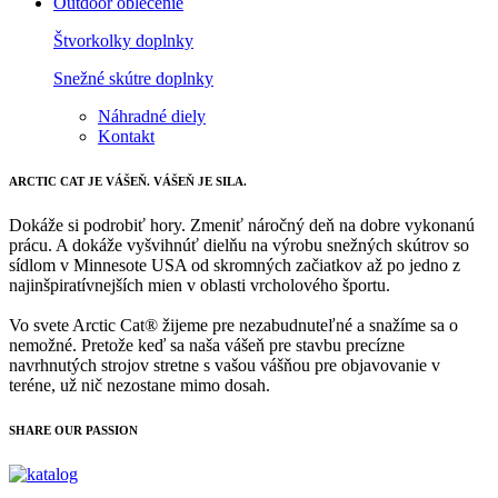
Outdoor oblečenie
Štvorkolky doplnky
Snežné skútre doplnky
Náhradné diely
Kontakt
ARCTIC CAT
JE VÁŠEŇ. VÁŠEŇ JE SILA.
Dokáže si podrobiť hory. Zmeniť náročný deň na dobre vykonanú
prácu. A dokáže vyšvihnúť dielňu na výrobu snežných skútrov so
sídlom v Minnesote USA od skromných začiatkov až po jedno z
najinšpiratívnejších mien v oblasti vrcholového športu.
Vo svete Arctic Cat® žijeme pre nezabudnuteľné a snažíme sa o
nemožné. Pretože keď sa naša vášeň pre stavbu precízne
navrhnutých strojov stretne s vašou vášňou pre objavovanie v
teréne, už nič nezostane mimo dosah.
SHARE OUR PASSION